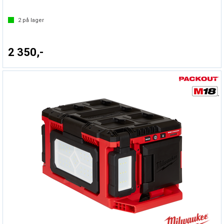
2
på lager
2 350,-