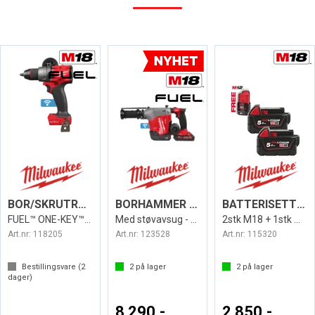
BOR/SKRUTREKKER M18 ONEDD3-502X
BORHAMMER M18 FHAFOH16-302X
BATTERISETT M18 5,0A B52
FUEL™ ONE-KEY™ Milwaukee
Med støvavsug - Milwaukee
2stk M18 + 1stk M12 2,0Ah - Milwaukee
Art.nr:
118205
Art.nr:
123528
Art.nr:
115320
Bestillingsvare (
2
2
på lager
2
på lager
dager)
8 290,-
2 850,-