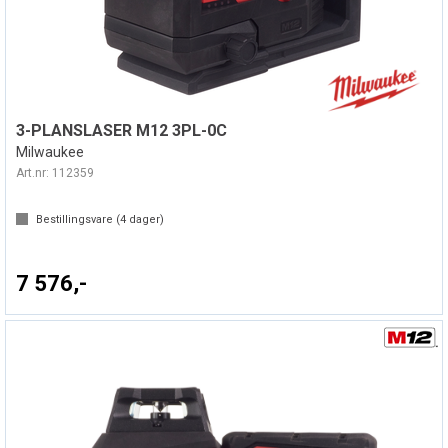
3-PLANSLASER M12 3PL-0C
Milwaukee
Art.nr:
112359
Bestillingsvare (
4
dager)
7 576,-