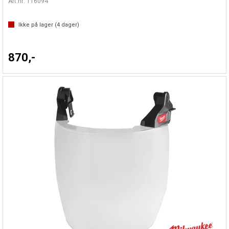
Art.nr:
116094
Ikke på lager (
4
dager)
870,-