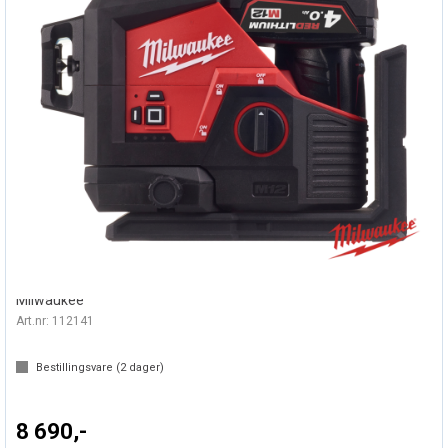
3-PLANSLASER M12 3PL-401C
Milwaukee
Art.nr:
112141
Bestillingsvare (
2
dager)
8 690,-