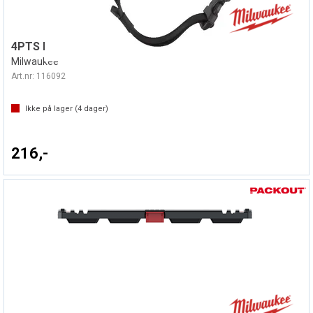
4PTS HAKESTROPP BOLT200 EN12492 - 10P
Milwaukee
Art.nr:
116092
Ikke på lager (
4
dager)
216,-