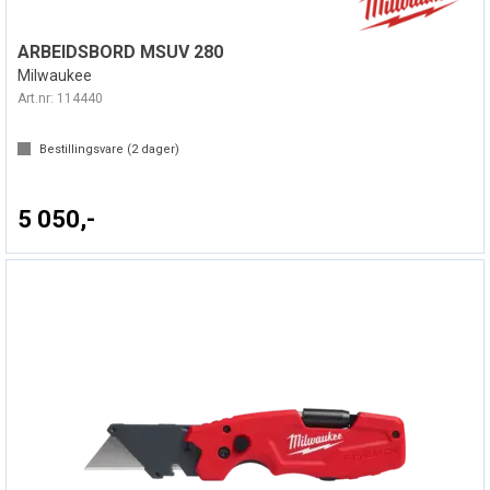
ARBEIDSBORD MSUV 280
Milwaukee
Art.nr:
114440
Bestillingsvare (
2
dager)
5 050,-