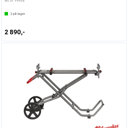
Art.nr:
F9956
2
på lager
2 890,-