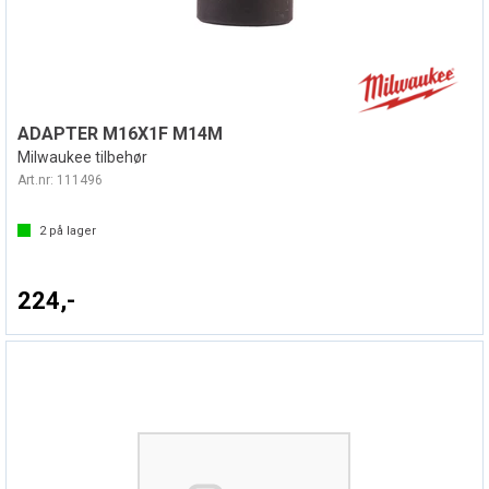
ADAPTER M16X1F M14M
Milwaukee tilbehør
Art.nr:
111496
2
på lager
224,-