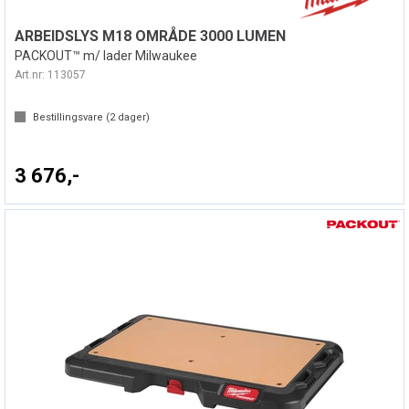
ARBEIDSLYS M18 OMRÅDE 3000 LUMEN
PACKOUT™ m/ lader Milwaukee
Art.nr:
113057
Bestillingsvare (
2
dager)
3 676,-