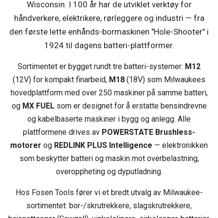
Wisconsin. I 100 år har de utviklet verktøy for
håndverkere, elektrikere, rørleggere og industri — fra
den første lette enhånds-bormaskinen "Hole-Shooter" i
1924 til dagens batteri-plattformer.
Sortimentet er bygget rundt tre batteri-systemer:
M12
(12V) for kompakt finarbeid,
M18
(18V) som Milwaukees
hovedplattform med over 250 maskiner på samme batteri,
og
MX FUEL
som er designet for å erstatte bensindrevne
og kabelbaserte maskiner i bygg og anlegg. Alle
plattformene drives av
POWERSTATE Brushless-
motorer
og
REDLINK PLUS Intelligence
— elektronikken
som beskytter batteri og maskin mot overbelastning,
overoppheting og dyputladning.
Hos Fosen Tools fører vi et bredt utvalg av Milwaukee-
sortimentet: bor-/skrutrekkere, slagskrutrekkere,