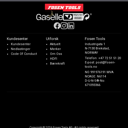
Kundesenter
Utforsk
Fosen Tools
Kundesenter
Aktuelt
Industrigata 1
N-7130 Brekstad,
Nedlastinger
Merker
NORWAY
Code Of Conduct
Om Oss
Telefon:
+47 72 51 51 20
HDFI
E-post:
post@fosen-
Bærekraft
tools.no
NO 991976191 MVA
NCAGE: N6114
D-U-N-S®-No:
671093366
Copyright © 2026 Fosen Tools AS - All rights reserved