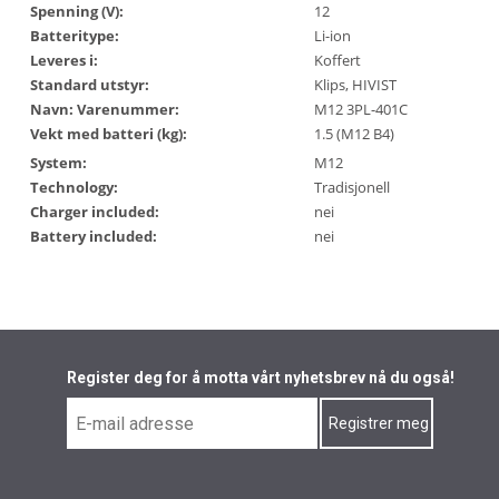
Spenning (V):
12
Batteritype:
Li-ion
Leveres i:
Koffert
Standard utstyr:
Klips, HIVIST
Navn: Varenummer:
M12 3PL-401C
Vekt med batteri (kg):
1.5 (M12 B4)
System:
M12
Technology:
Tradisjonell
Charger included:
nei
Battery included:
nei
Register deg for å motta vårt nyhetsbrev nå du også!