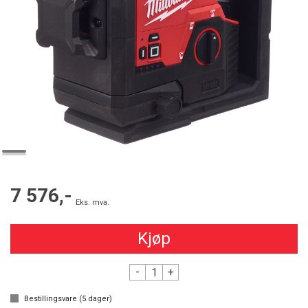
7 576,-
Eks. mva.
Kjøp
-
+
Bestillingsvare (
5
dager)