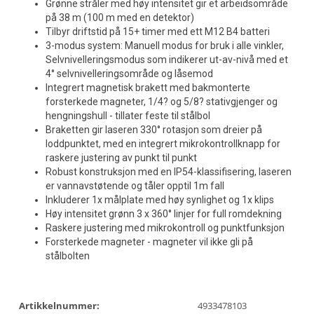
Grønne stråler med høy intensitet gir et arbeidsområde
på 38 m (100 m med en detektor)
Tilbyr driftstid på 15+ timer med ett M12 B4 batteri
3-modus system: Manuell modus for bruk i alle vinkler,
Selvnivelleringsmodus som indikerer ut-av-nivå med et
4° selvnivelleringsområde og låsemod
Integrert magnetisk brakett med bakmonterte
forsterkede magneter, 1/4? og 5/8? stativgjenger og
hengningshull - tillater feste til stålbol
Braketten gir laseren 330° rotasjon som dreier på
loddpunktet, med en integrert mikrokontrollknapp for
raskere justering av punkt til punkt
Robust konstruksjon med en IP54-klassifisering, laseren
er vannavstøtende og tåler opptil 1m fall
Inkluderer 1x målplate med høy synlighet og 1x klips
Høy intensitet grønn 3 x 360° linjer for full romdekning
Raskere justering med mikrokontroll og punktfunksjon
Forsterkede magneter - magneter vil ikke gli på
stålbolten
Artikkelnummer:
4933478103