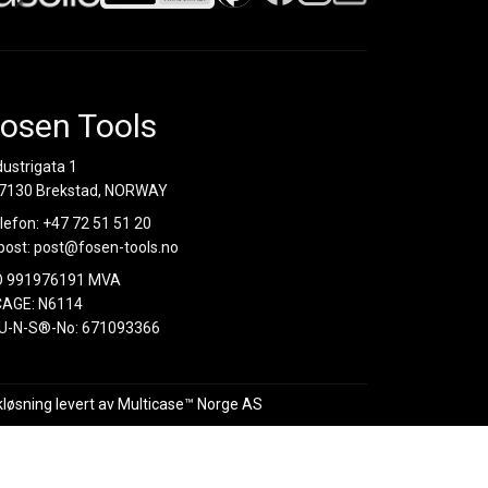
osen Tools
dustrigata 1
7130 Brekstad, NORWAY
lefon:
+47 72 51 51 20
post:
post@fosen-tools.no
O 991976191 MVA
AGE: N6114
U-N-S®-No: 671093366
kløsning
levert av
Multicase™ Norge AS