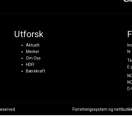
Utforsk
F
Aktuelt
In
Merker
N-
Om Oss
Te
HDFI
E-
Bærekraft
N
NC
D-
 reserved
Forretningssystem
og
nettbutik