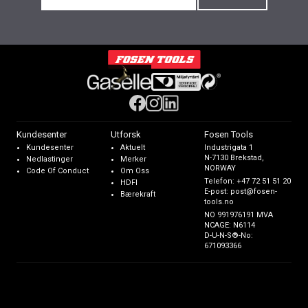
Kundesenter
Utforsk
Fosen Tools
Kundesenter
Aktuelt
Industrigata 1
N-7130 Brekstad,
Nedlastinger
Merker
NORWAY
Code Of Conduct
Om Oss
Telefon:
+47 72 51 51 20
HDFI
E-post:
post@fosen-
Bærekraft
tools.no
NO 991976191 MVA
NCAGE: N6114
D-U-N-S®-No:
671093366