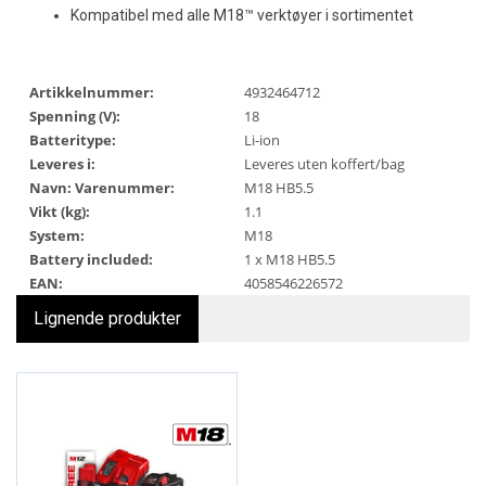
Kompatibel med alle M18™ verktøyer i sortimentet
Artikkelnummer:
4932464712
Spenning (V):
18
Batteritype:
Li-ion
Leveres i:
Leveres uten koffert/bag
Navn: Varenummer:
M18 HB5.5
Vikt (kg):
1.1
System:
M18
Battery included:
1 x M18 HB5.5
EAN:
4058546226572
Lignende produkter