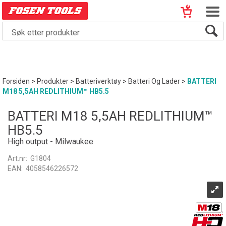
Forsiden
>
Produkter
>
Batteriverktøy
>
Batteri Og Lader
>
BATTERI
M18 5,5AH REDLITHIUM™ HB5.5
BATTERI M18 5,5AH REDLITHIUM™
HB5.5
High output - Milwaukee
Art.nr:
G1804
EAN:
4058546226572