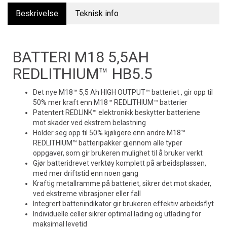
Beskrivelse
Teknisk info
BATTERI M18 5,5AH
REDLITHIUM™ HB5.5
Det nye M18™ 5,5 Ah HIGH OUTPUT™ batteriet , gir opp til
50% mer kraft enn M18™ REDLITHIUM™ batterier
Patentert REDLINK™ elektronikk beskytter batteriene
mot skader ved ekstrem belastning
Holder seg opp til 50% kjøligere enn andre M18™
REDLITHIUM™ batteripakker gjennom alle typer
oppgaver, som gir brukeren mulighet til å bruker verkt
Gjør batteridrevet verktøy komplett på arbeidsplassen,
med mer driftstid enn noen gang
Kraftig metallramme på batteriet, sikrer det mot skader,
ved ekstreme vibrasjoner eller fall
Integrert batteriindikator gir brukeren effektiv arbeidsflyt
Individuelle celler sikrer optimal lading og utlading for
maksimal levetid