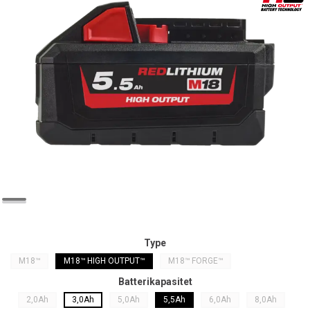
Type
M18™
M18™ HIGH OUTPUT™
M18™ FORGE™
Batterikapasitet
2,0Ah
3,0Ah
5,0Ah
5,5Ah
6,0Ah
8,0Ah