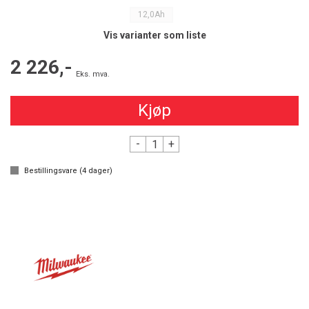
12,0Ah
Vis varianter som liste
2 226,-
Eks. mva.
Kjøp
-
+
Bestillingsvare (
4
dager)