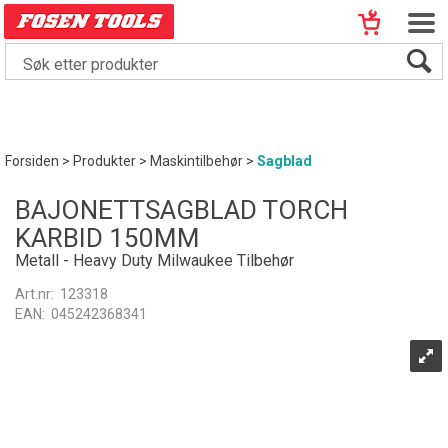
Forsiden
>
Produkter
>
Maskintilbehør
>
Sagblad
BAJONETTSAGBLAD TORCH
KARBID 150MM
Metall - Heavy Duty Milwaukee Tilbehør
Art.nr:
123318
EAN:
045242368341