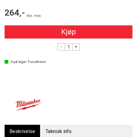
264,-
Eks. mva.
Kjøp
-
+
4
på lager
Trondheim
Beskrivelse
Teknisk info