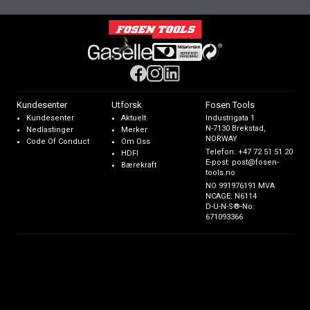
Kundesenter
Utforsk
Fosen Tools
Kundesenter
Aktuelt
Industrigata 1
N-7130 Brekstad,
Nedlastinger
Merker
NORWAY
Code Of Conduct
Om Oss
Telefon:
+47 72 51 51 20
HDFI
E-post:
post@fosen-
Bærekraft
tools.no
NO 991976191 MVA
NCAGE: N6114
D-U-N-S®-No:
671093366