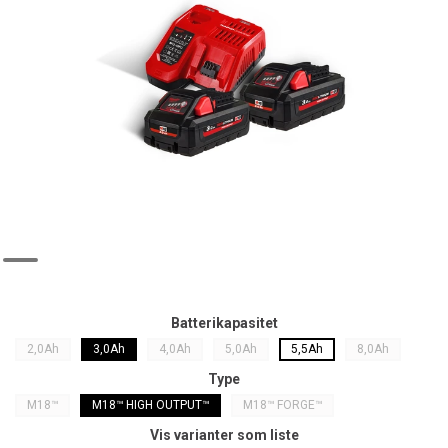
Batterikapasitet
2,0Ah
3,0Ah
4,0Ah
5,0Ah
5,5Ah
8,0Ah
Type
M18™
M18™ HIGH OUTPUT™
M18™ FORGE™
Vis varianter som liste