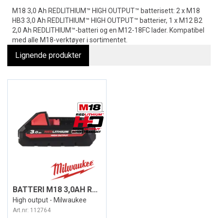
M18 3,0 Ah REDLITHIUM™ HIGH OUTPUT™ batterisett: 2 x M18
HB3 3,0 Ah REDLITHIUM™ HIGH OUTPUT™ batterier, 1 x M12 B2
2,0 Ah REDLITHIUM™-batteri og en M12-18FC lader. Kompatibel
med alle M18-verktøyer i sortimentet.
Lignende produkter
BATTERI M18 3,0AH REDLITHIUM™ HB3
High output - Milwaukee
Art.nr:
112764