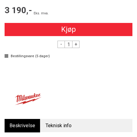
3 190,-
Eks. mva.
Kjøp
-
+
Bestillingsvare (
5
dager)
Beskrivelse
Teknisk info