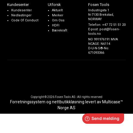
Kundesenter
Utforsk
Fosen Tools
Kundesenter
Aktuelt
Industrigata 1
N-7130 Brekstad,
Nedlastinger
Merker
NORWAY
Code Of Conduct
Om Oss
Telefon:
+47 72 51 51 20
HDFI
E-post:
post@fosen-
Bærekraft
tools.no
NO 991976191 MVA
NCAGE: N6114
D-U-N-S®-No:
671093366
Copyright © 2026 Fosen Tools AS - All rights reserved
Forretningssystem
og
nettbutikkløsning
levert av
Multicase™
Norge AS