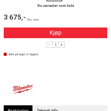
Vis varianter som liste
3 675,-
Eks. mva.
Kjøp
-
+
Ikke på lager (
7
dager)
Beskrivelse
Teknisk info