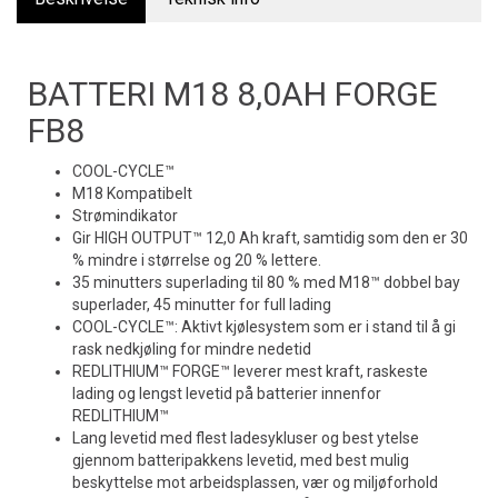
BATTERI M18 8,0AH FORGE
FB8
COOL-CYCLE™
M18 Kompatibelt
Strømindikator
Gir HIGH OUTPUT™ 12,0 Ah kraft, samtidig som den er 30
% mindre i størrelse og 20 % lettere.
35 minutters superlading til 80 % med M18™ dobbel bay
superlader, 45 minutter for full lading
COOL-CYCLE™: Aktivt kjølesystem som er i stand til å gi
rask nedkjøling for mindre nedetid
REDLITHIUM™ FORGE™ leverer mest kraft, raskeste
lading og lengst levetid på batterier innenfor
REDLITHIUM™
Lang levetid med flest ladesykluser og best ytelse
gjennom batteripakkens levetid, med best mulig
beskyttelse mot arbeidsplassen, vær og miljøforhold