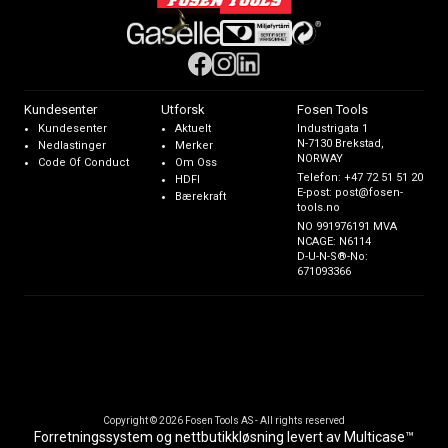
Kundesenter
Utforsk
Fosen Tools
Kundesenter
Aktuelt
Industrigata 1
N-7130 Brekstad,
Nedlastinger
Merker
NORWAY
Code Of Conduct
Om Oss
Telefon:
+47 72 51 51 20
HDFI
E-post:
post@fosen-
Bærekraft
tools.no
NO 991976191 MVA
NCAGE: N6114
D-U-N-S®-No:
671093366
Copyright © 2026 Fosen Tools AS - All rights reserved
Forretningssystem
og
nettbutikkløsning
levert av
Multicase™