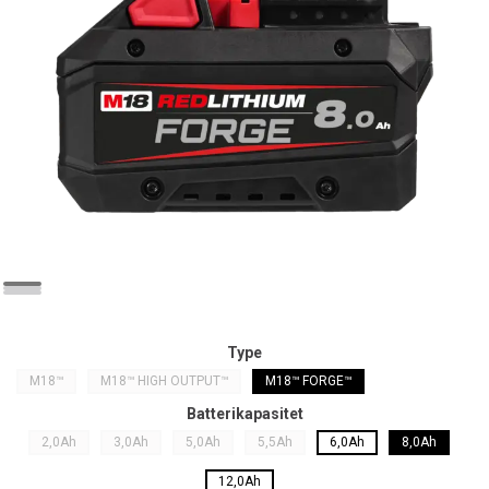
Type
M18™
M18™ HIGH OUTPUT™
M18™ FORGE™
Batterikapasitet
2,0Ah
3,0Ah
5,0Ah
5,5Ah
6,0Ah
8,0Ah
12,0Ah