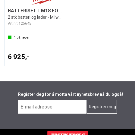
BATTERISETT M18 FORGE 8AH FORGENRG-802
2 stk batteri og lader - Milwaukee
Art.nr:
125645
1
på lager
6 925,-
Register deg for å motta vårt nyhetsbrev nå du også!