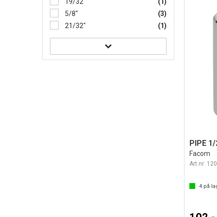
19/32"
(1)
5/8"
(3)
21/32"
(1)
Facom
Art.nr:
120
4
på la