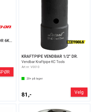
KRAFTPIPE SHALLOW 1/2" DR 6KANT - TOMMER
KRAFTPIPE VENDBAR 1/2" DR.
Vendbar Kraftpipe KC Tools
Art.nr:
V0010
SPØR
20+
på lager
Velg
81,-