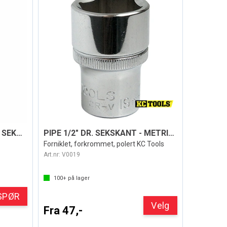
PIPE 1/2" DR. EKSTRA LANG SEKSKANT
PIPE 1/2" DR. SEKSKANT - METRISK
Forniklet, forkrommet, polert KC Tools
Art.nr:
V0019
100+
på lager
SPØR
Velg
Fra 47,-