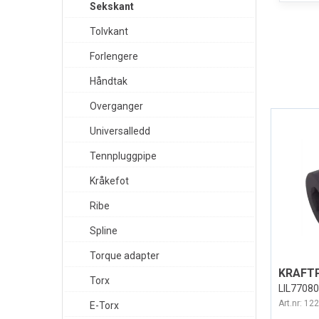
Sekskant
Tolvkant
Forlengere
Håndtak
Overganger
Universalledd
Tennpluggpipe
Kråkefot
Ribe
Spline
Torque adapter
Torx
LIL77080
Art.nr:
122
E-Torx