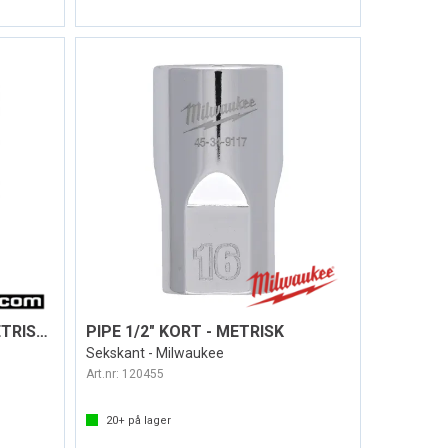
PIPE 1/2" DR. SEKSKANT METRISK 8-34MM
PIPE 1/2" KORT - METRISK
Sekskant - Milwaukee
Art.nr:
120455
20+
på lager