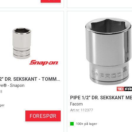
PIPE 1/2" DR. SEKSKANT - TOMMER
ive® - Snapon
98
Facom
ger
Art.nr:
112377
FORESPØR
100+
på lager