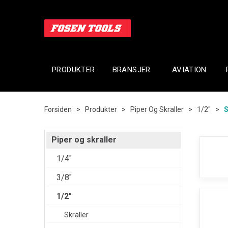
PRODUKTER
BRANSJER
AVIATION
Forsiden
>
Produkter
>
Piper Og Skraller
>
1/2"
>
S
Piper og skraller
1/4"
3/8"
1/2"
Skraller