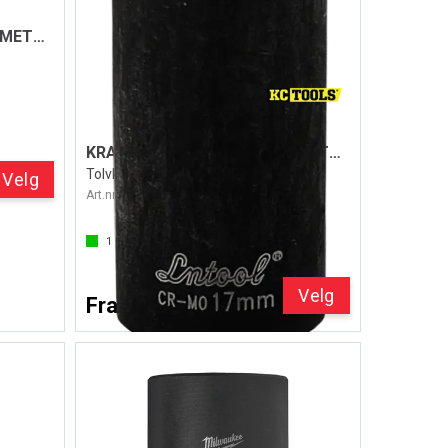
KRAFTPIPE 1/2" DR. LANG - METRISK
KRAFTPIPE 1/2" DR. LANG - METRISK
Tolvkant 78mm lengde - KC Tools
Velg
Art.nr:
V0386
1
på lager
Velg
Fra 95,-