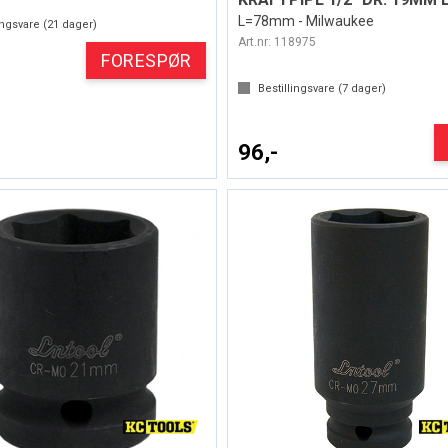
L=78mm - Milwaukee
ingsvare (
21
dager)
Art.nr:
118975
FORESPØR
Bestillingsvare (
7
dager)
96,-