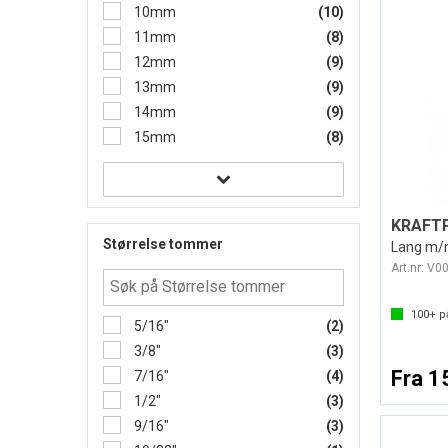
10mm
(10)
11mm
(8)
12mm
(9)
13mm
(9)
14mm
(9)
15mm
(8)
KRAFTP
Størrelse tommer
Lang m/n
Art.nr:
V0
100+
på
5/16"
(2)
3/8"
(3)
Fra 1
7/16"
(4)
1/2"
(3)
9/16"
(3)