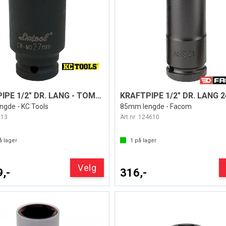
KRAFTPIPE 1/2" DR. LANG - TOMMER
KRAFTPIPE 1/2" DR. LANG
gde - KC Tools
85mm lengde - Facom
013
Art.nr:
124610
 lager
1
på lager
Velg
9,-
316,-