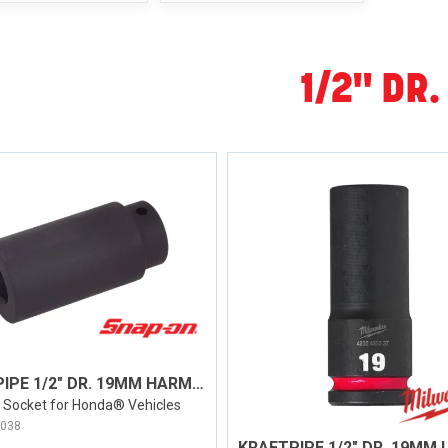
1/2" DR.
KRAFTPIPE 1/2" DR. 19MM HARMONIC BALANCE
 Socket for Honda® Vehicles
038