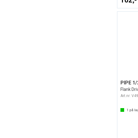
102,-
Flank Dr
Art.nr:
V4
1
på la