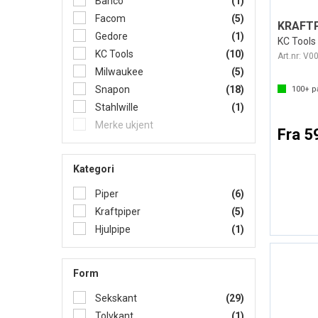
Bahco
(1)
Facom
(5)
Gedore
(1)
KC Tools
KC Tools
(10)
Art.nr:
V0
Milwaukee
(5)
Snapon
(18)
100+
på
Stahlwille
(1)
Merke ukjent
Fra 5
Kategori
Piper
(6)
Kraftpiper
(5)
Hjulpipe
(1)
Form
Sekskant
(29)
Tolvkant
(1)