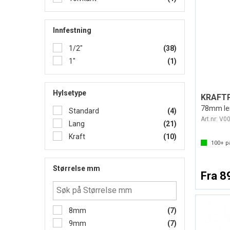
Innfestning
1/2"
(38)
1"
(1)
Hylsetype
78mm len
Standard
(4)
Art.nr:
V0
Lang
(21)
Kraft
(10)
100+
på
Størrelse mm
Fra 8
8mm
(7)
9mm
(7)