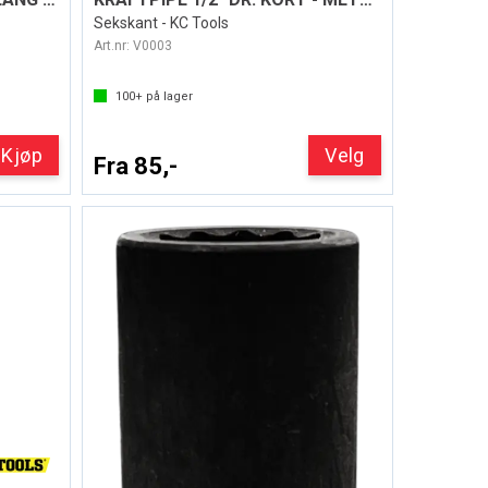
Sekskant - KC Tools
Art.nr:
V0003
100+
på lager
Kjøp
Velg
Fra 85,-