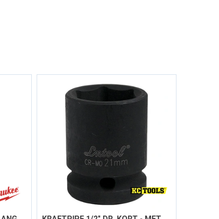
KRAFTPIPE 1/2" DR. 19MM LANG SHOCKWAVE™
KRAFTPIPE 1/2" DR. KORT - METRISK