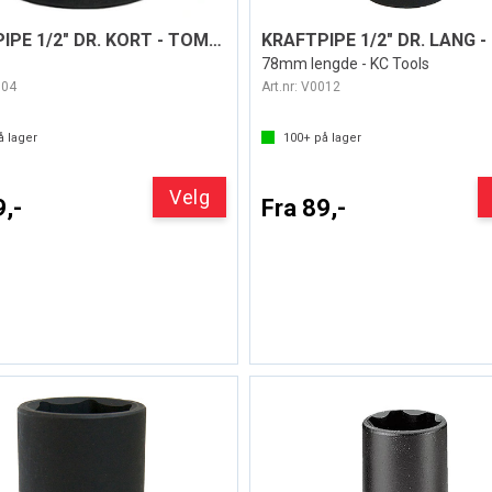
KRAFTPIPE 1/2" DR. KORT - TOMMER
78mm lengde - KC Tools
004
Art.nr:
V0012
 lager
100+
på lager
Velg
9,-
Fra 89,-