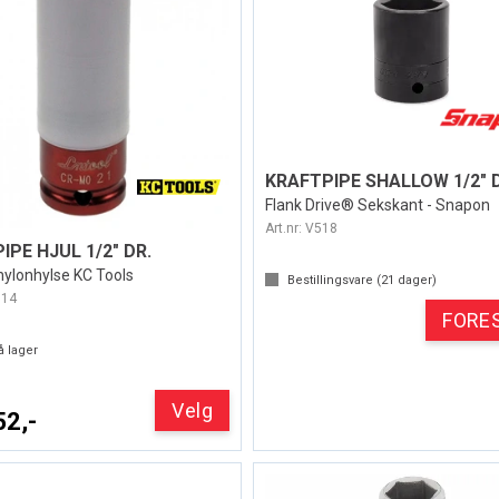
Flank Drive® Sekskant - Snapon
Art.nr:
V518
IPE HJUL 1/2" DR.
ylonhylse KC Tools
Bestillingsvare (
21
dager)
014
FORE
 lager
Velg
52,-