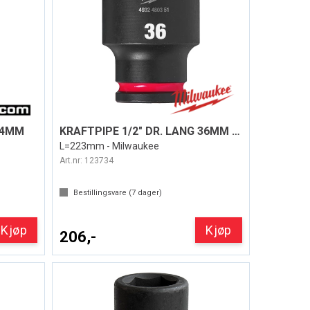
 24MM
KRAFTPIPE 1/2" DR. LANG 36MM SHOCKWAVE™
L=223mm - Milwaukee
Art.nr:
123734
Bestillingsvare (
7
dager)
Kjøp
Kjøp
206,-