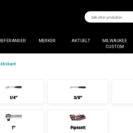
REFERANSER
MERKER
AKTUELT
MILWAUKEE
CUSTOM
ekskant
1/4"
3/8"
1"
Pipesett