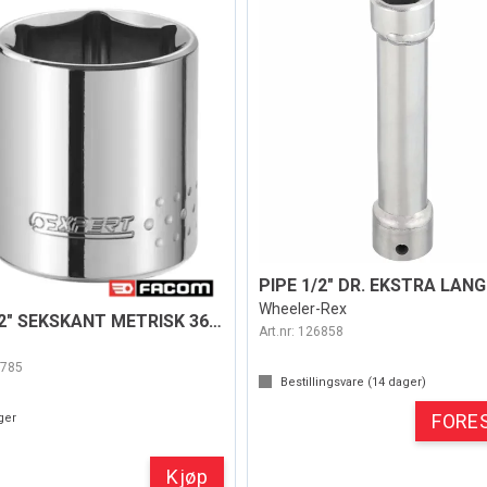
Wheeler-Rex
PIPE 1/2" SEKSKANT METRISK 36MM
Art.nr:
126858
785
Bestillingsvare (
14
dager)
FORE
ger
Kjøp