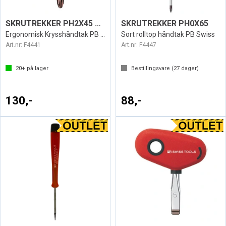
SKRUTREKKER PH2X45 SWISS 198
SKRUTREKKER PH0X65
Ergonomisk Krysshåndtak PB Swiss
Sort rolltop håndtak PB Swiss
Art.nr:
F4441
Art.nr:
F4447
20+
på lager
Bestillingsvare (
27
dager)
130,-
88,-