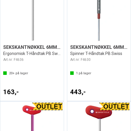
SEKSKANTNØKKEL 6MM T SWISS 207L
SEKSKANTNØKKEL 6MM T SWISS 204
Ergonomisk T-Håndtak PB Swiss
Spinner T-Håndtak PB Swiss
Art.nr:
F4636
Art.nr:
F4630
20+
på lager
1
på lager
163,-
443,-