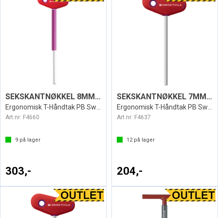
SEKSKANTNØKKEL 8MM SPIN SWISS
SEKSKANTNØKKEL 7MM T SWISS 207L
Ergonomisk T-Håndtak PB Swiss
Ergonomisk T-Håndtak PB Swiss
Art.nr:
F4660
Art.nr:
F4637
9
på lager
12
på lager
303,-
204,-