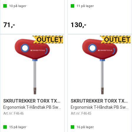
10
på lager
11
på lager
71,-
130,-
SKRUTREKKER TORX TX20 SWISS 407
SKRUTREKKER TORX TX15 SWISS 407
Ergonomisk T-Håndtak PB Swiss
Ergonomisk T-Håndtak PB Swiss
Art.nr:
F4646
Art.nr:
F4645
15
på lager
16
på lager