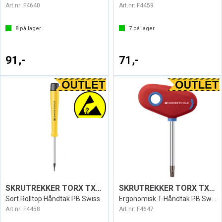
Art.nr:
F4640
Art.nr:
F4459
8
på lager
7
på lager
91,-
71,-
SKRUTREKKER TORX TX5 ESD1124
SKRUTREKKER TORX TX25 SWISS 407
Sort Rolltop Håndtak PB Swiss
Ergonomisk T-Håndtak PB Swiss
Art.nr:
F4458
Art.nr:
F4647