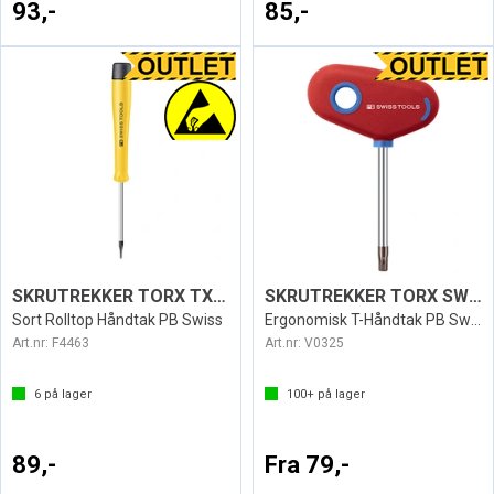
93,-
85,-
SKRUTREKKER TORX TX10 ESD1124
SKRUTREKKER TORX SWISS 407
Sort Rolltop Håndtak PB Swiss
Ergonomisk T-Håndtak PB Swiss
Art.nr:
F4463
Art.nr:
V0325
6
på lager
100+
på lager
89,-
Fra 79,-