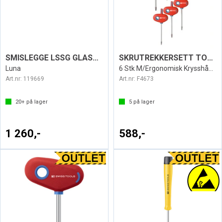
SMISLEGGE LSSG GLASSFIBER 4KG
SKRUTREKKERSETT TORX 1441 SWISS
Luna
6 Stk M/Ergonomisk Krysshåndtak PB Swiss
Art.nr:
119669
Art.nr:
F4673
20+
på lager
5
på lager
1 260,-
588,-