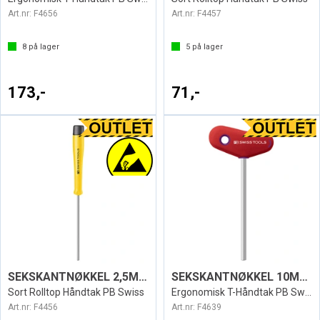
Art.nr:
F4656
Art.nr:
F4457
8
på lager
5
på lager
173,-
71,-
SEKSKANTNØKKEL 2,5MM ESD1123
SEKSKANTNØKKEL 10MM T SWISS 207L
Sort Rolltop Håndtak PB Swiss
Ergonomisk T-Håndtak PB Swiss
Art.nr:
F4456
Art.nr:
F4639