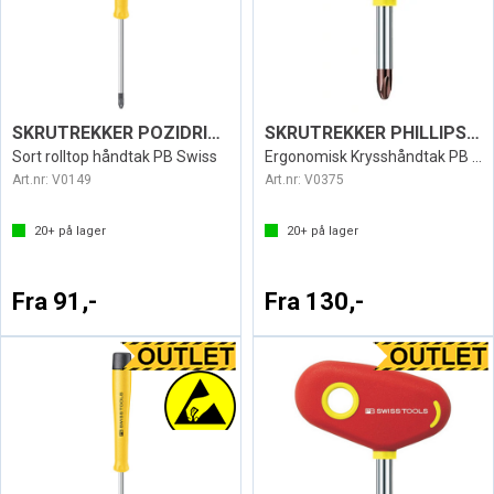
SKRUTREKKER POZIDRIV ESD1122
SKRUTREKKER PHILLIPS SWISS 198
Sort rolltop håndtak PB Swiss
Ergonomisk Krysshåndtak PB Swiss
Art.nr:
V0149
Art.nr:
V0375
20+
på lager
20+
på lager
Fra 91,-
Fra 130,-