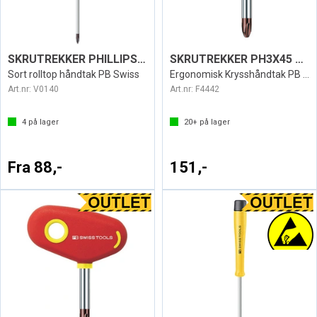
SKRUTREKKER PHILLIPS ESD1121
SKRUTREKKER PH3X45 SWISS 198
Sort rolltop håndtak PB Swiss
Ergonomisk Krysshåndtak PB Swiss
Art.nr:
V0140
Art.nr:
F4442
4
på lager
20+
på lager
Fra 88,-
151,-