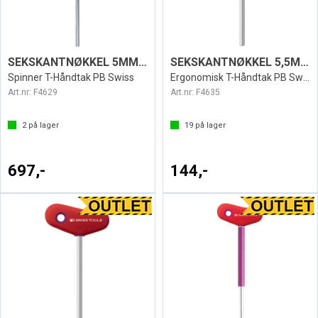
SEKSKANTNØKKEL 5MM T SWISS 204
SEKSKANTNØKKEL 5,5MM T SWISS 207L
Spinner T-Håndtak PB Swiss
Ergonomisk T-Håndtak PB Swiss
Art.nr:
F4629
Art.nr:
F4635
2
på lager
19
på lager
697,-
144,-