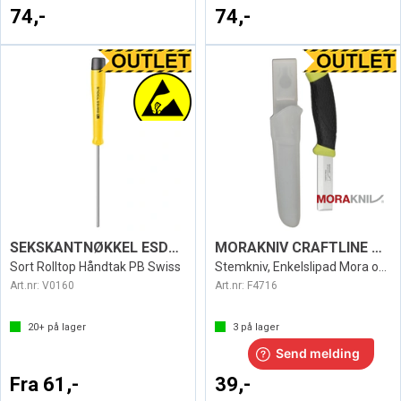
74,-
74,-
SEKSKANTNØKKEL ESD1123
MORAKNIV CRAFTLINE TOP Q STEM RUSTFRI
Sort Rolltop Håndtak PB Swiss
Stemkniv, Enkelslipad Mora of Sweden
Art.nr:
V0160
Art.nr:
F4716
20+
på lager
3
på lager
Fra 61,-
39,-