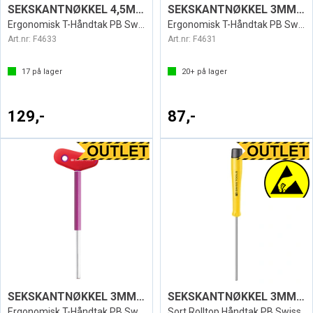
SEKSKANTNØKKEL 4,5MM T SWISS 207L
SEKSKANTNØKKEL 3MM T SWISS 207L
Ergonomisk T-Håndtak PB Swiss
Ergonomisk T-Håndtak PB Swiss
Art.nr:
F4633
Art.nr:
F4631
17
på lager
20+
på lager
129,-
87,-
SEKSKANTNØKKEL 3MM SPIN SWISS
SEKSKANTNØKKEL 3MM ESD1123
Ergonomisk T-Håndtak PB Swiss
Sort Rolltop Håndtak PB Swiss