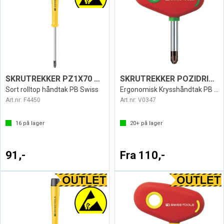
SKRUTREKKER PZ1X70 ESD1122
SKRUTREKKER POZIDRIV SWISS 199
Sort rolltop håndtak PB Swiss
Ergonomisk Krysshåndtak PB Swiss - 45mm
Art.nr:
F4450
Art.nr:
V0347
16
på lager
20+
på lager
91,-
Fra 110,-