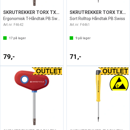
SKRUTREKKER TORX TX8 SWISS 407
SKRUTREKKER TORX TX8 ESD1124
Ergonomisk T-Håndtak PB Swiss
Sort Rolltop Håndtak PB Swiss
Art.nr:
F4642
Art.nr:
F4461
17
på lager
9
på lager
79,-
71,-