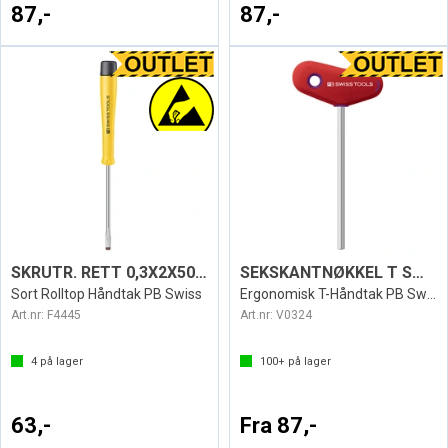
87,-
87,-
SKRUTR. RETT 0,3X2X50 ESD 1120
SEKSKANTNØKKEL T SWISS 207L
Sort Rolltop Håndtak PB Swiss
Ergonomisk T-Håndtak PB Swiss
Art.nr:
F4445
Art.nr:
V0324
4
på lager
100+
på lager
63,-
Fra 87,-