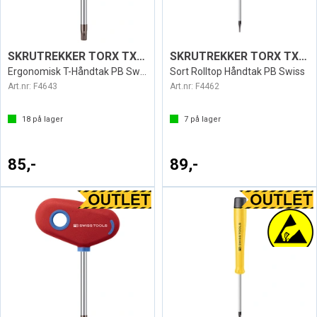
SKRUTREKKER TORX TX9 SWISS 407
SKRUTREKKER TORX TX9 ESD1124
Ergonomisk T-Håndtak PB Swiss
Sort Rolltop Håndtak PB Swiss
Art.nr:
F4643
Art.nr:
F4462
18
på lager
7
på lager
85,-
89,-