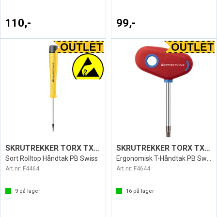
110,-
99,-
SKRUTREKKER TORX TX15 ESD1124
SKRUTREKKER TORX TX10 SWISS 407
Sort Rolltop Håndtak PB Swiss
Ergonomisk T-Håndtak PB Swiss
Art.nr:
F4464
Art.nr:
F4644
9
på lager
16
på lager