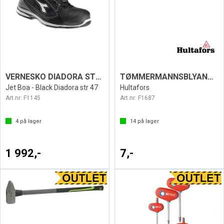
VERNESKO DIADORA STR 47 161230-80013/47
TØMMERMANNSBLYANT SNP 18CM RØD
Jet Boa - Black Diadora str 47
Hultafors
Art.nr:
F1145
Art.nr:
F1687
4
på lager
14
på lager
1 992,-
7,-