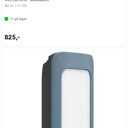
Art.nr:
111105
11
på lager
825,-