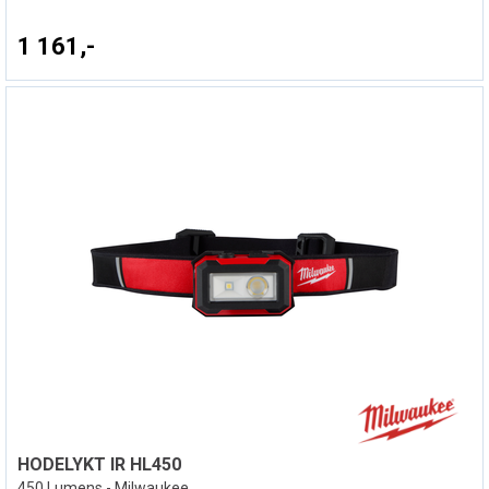
1 161,-
HODELYKT IR HL450
450 Lumens - Milwaukee