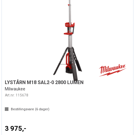
LYSTÅRN M18 SAL2-0 2800 LUMEN
Milwaukee
Art.nr:
115678
Bestillingsvare (
6
dager)
3 975,-