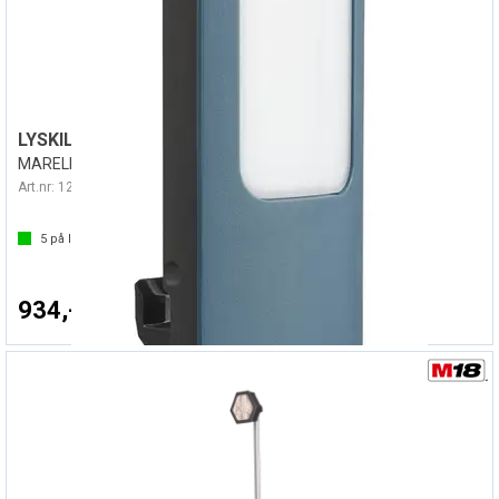
LYSKILDE TIL STARBURST 16000
MARELD
Art.nr:
126847
5
på lager
934,-