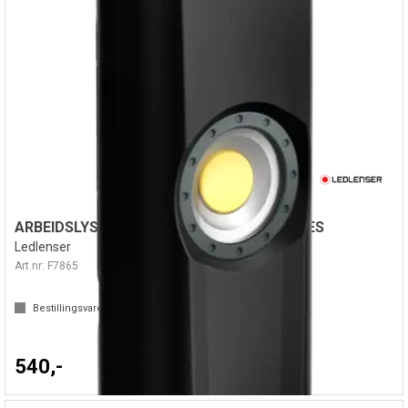
ARBEIDSLYS IW4R 150 LUMEN LED LENSER ES
Ledlenser
Art.nr:
F7865
Bestillingsvare (
1
dager)
540,-