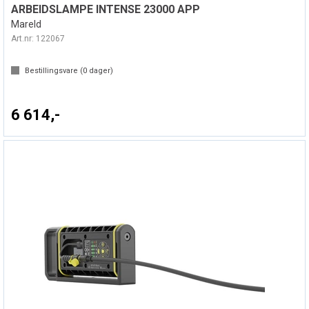
ARBEIDSLAMPE INTENSE 23000 APP
Mareld
Art.nr:
122067
Bestillingsvare (
0
dager)
6 614,-