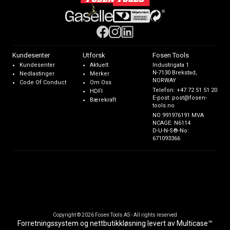
Kundesenter
Utforsk
Fosen Tools
Kundesenter
Aktuelt
Industrigata 1
N-7130 Brekstad,
Nedlastinger
Merker
NORWAY
Code Of Conduct
Om Oss
Telefon:
+47 72 51 51 20
HDFI
E-post:
post@fosen-
Bærekraft
tools.no
NO 991976191 MVA
NCAGE: N6114
D-U-N-S®-No:
671093366
Copyright © 2026 Fosen Tools AS - All rights reserved
Forretningssystem
og
nettbutikkløsning
levert av
Multicase™