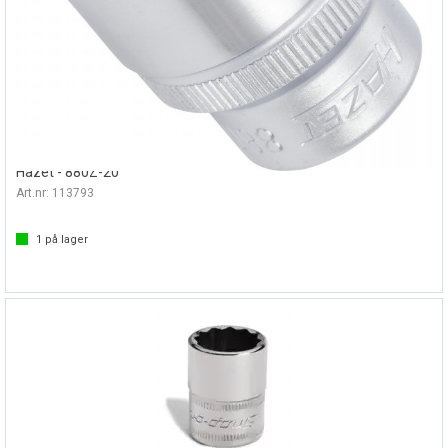
PIPE 3/8" TOLVKANT 20MM
Hazet - 880Z-20
Art.nr:
113793
1
på lager