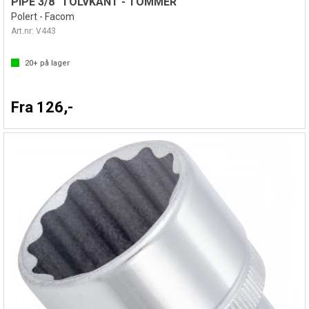
PIPE 3/8" TOLVKANT - TOMMER
Polert - Facom
Art.nr:
V443
20+
på lager
Fra 126,-