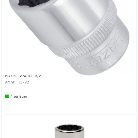
PIPE 3/8" TOLVKANT 5/8"
Hazet - 880AZ-5/8
Art.nr:
113792
1
på lager