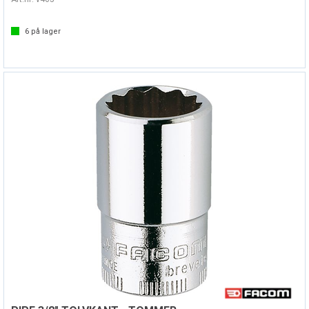
6
på lager