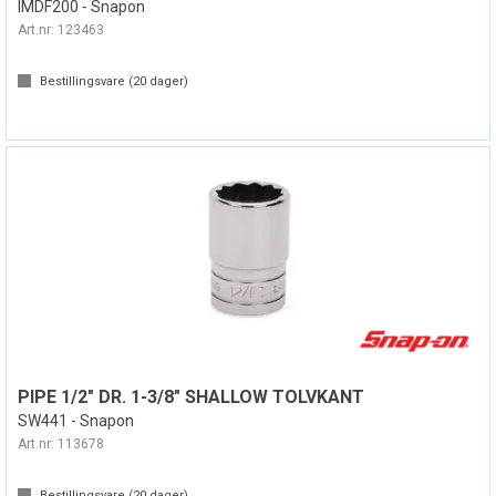
IMDF200 - Snapon
Art.nr:
123463
Bestillingsvare (
20
dager)
PIPE 1/2" DR. 1-3/8" SHALLOW TOLVKANT
SW441 - Snapon
Art.nr:
113678
Bestillingsvare (
20
dager)