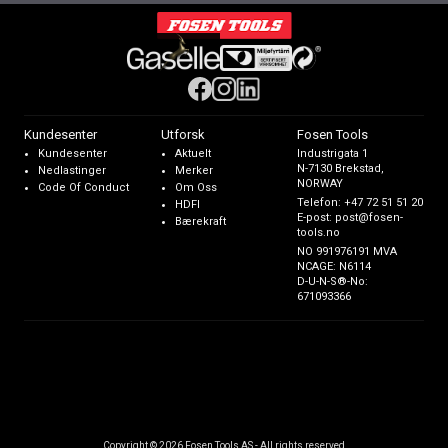
Kundesenter
Utforsk
Fosen Tools
Kundesenter
Aktuelt
Industrigata 1
N-7130 Brekstad,
Nedlastinger
Merker
NORWAY
Code Of Conduct
Om Oss
Telefon:
+47 72 51 51 20
HDFI
E-post:
post@fosen-
Bærekraft
tools.no
NO 991976191 MVA
NCAGE: N6114
D-U-N-S®-No:
671093366
Copyright © 2026 Fosen Tools AS - All rights reserved