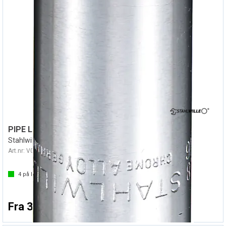
PIPE LANG 3/8" 46A TOLVKANT - TOMMER
Stahlwille
Art.nr:
V0321
4
på lager
Fra 326,-