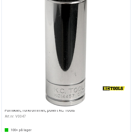
PIPE LANG 3/8" TOLVKANT - METRISK
Forniklet, forkrommet, polert KC Tools
Art.nr:
V0047
100+
på lager