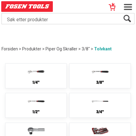
Forsiden
>
Produkter
>
Piper Og Skraller
>
3/8"
>
Tolvkant
1/4"
3/8"
1/2"
3/4"