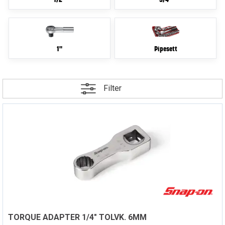
1/2"
3/4"
1"
Pipesett
Filter
TORQUE ADAPTER 1/4" TOLVK. 6MM