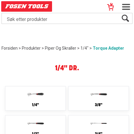
Forsiden
>
Produkter
>
Piper Og Skraller
>
1/4"
>
Torque Adapter
1/4" DR.
1/4"
3/8"