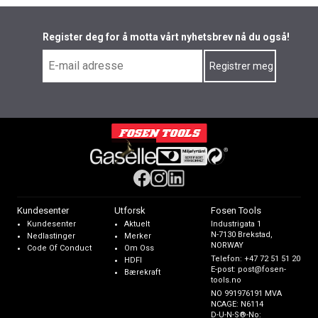
Register deg for å motta vårt nyhetsbrev nå du også!
Kundesenter
Utforsk
Fosen Tools
Kundesenter
Aktuelt
Industrigata 1
N-7130 Brekstad,
Nedlastinger
Merker
NORWAY
Code Of Conduct
Om Oss
Telefon:
+47 72 51 51 20
HDFI
E-post:
post@fosen-
Bærekraft
tools.no
NO 991976191 MVA
NCAGE: N6114
D-U-N-S®-No: