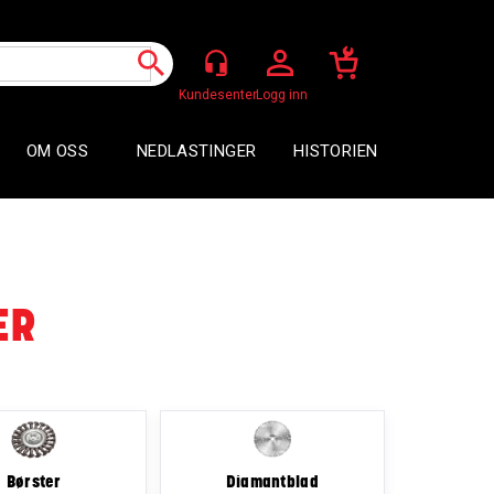
Logg inn
OM OSS
NEDLASTINGER
HISTORIEN
ER
Børster
Diamantblad