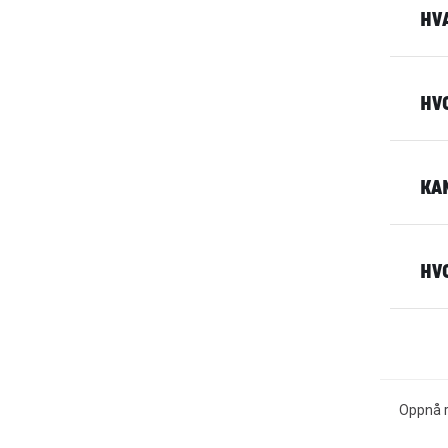
HV
HV
KA
HV
Oppnå ra