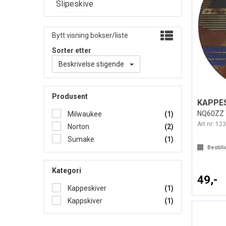
Slipeskive
Bytt visning bokser/liste
Sorter etter
Beskrivelse stigende
Produsent
NQ60ZZ T
Milwaukee
(1)
Art.nr:
123
Norton
(2)
Sumake
(1)
Bestill
Kategori
49,-
Kappeskiver
(1)
Kappskiver
(1)