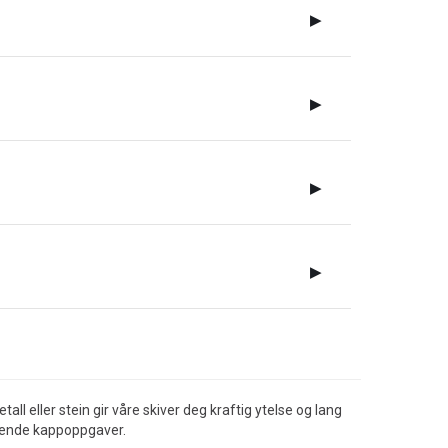
▶
▶
▶
▶
ll eller stein gir våre skiver deg kraftig ytelse og lang
evende kappoppgaver.