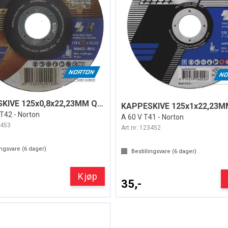
KAPPESKIVE 125x0,8x22,23MM QUANTUM 3
42 - Norton
A 60 V T41 - Norton
453
Art.nr:
123452
ingsvare (
6
dager)
Bestillingsvare (
6
dager)
Kjøp
35,-