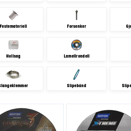
Festemateriell
Forsenker
Gj
Hullsag
Lamellrondell
Slangeklemmer
Slipebånd
Slip