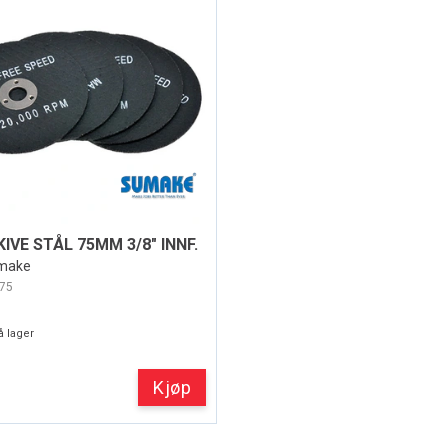
IVE STÅL 75MM 3/8" INNF.
umake
75
 lager
Kjøp