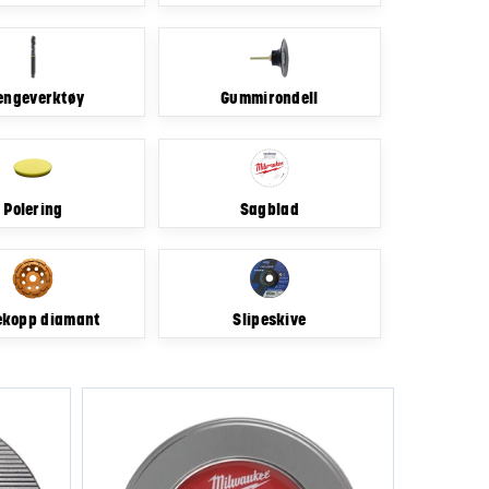
engeverktøy
Gummirondell
Polering
Sagblad
ekopp diamant
Slipeskive