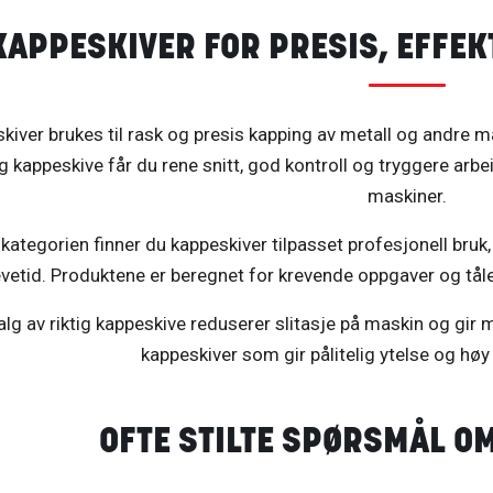
KAPPESKIVER FOR PRESIS, EFFEK
kiver brukes til rask og presis kapping av metall og andre m
ig kappeskive får du rene snitt, god kontroll og tryggere arb
maskiner.
kategorien finner du kappeskiver tilpasset profesjonell bruk, 
evetid. Produktene er beregnet for krevende oppgaver og tåler
alg av riktig kappeskive reduserer slitasje på maskin og gir m
kappeskiver som gir pålitelig ytelse og høy
OFTE STILTE SPØRSMÅL O