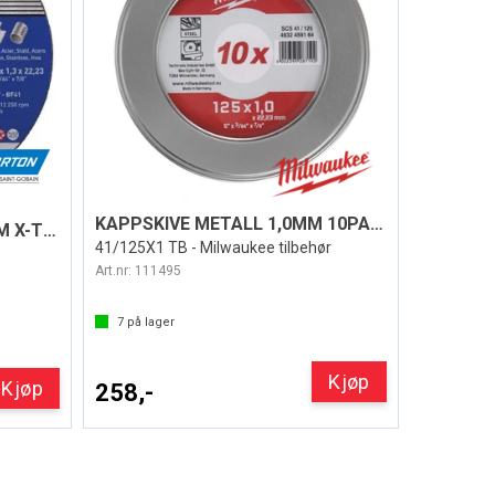
KAPPSKIVE METALL 1,0MM 10PAKK
KAPPESKIVE 125x1x22,23MM X-TREME LIFE
41/125X1 TB - Milwaukee tilbehør
Art.nr:
111495
7
på lager
Kjøp
Kjøp
258,-