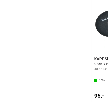
KAPPSK
5 Stk S
Art.nr:
F41
100+
på
95,-