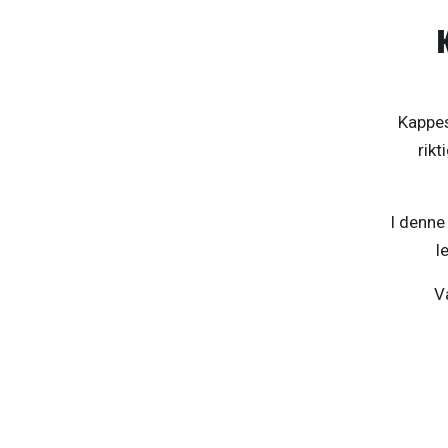
Kappes
rikt
I denne 
l
V