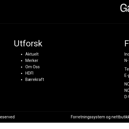
Utforsk
F
Aktuelt
In
Merker
N-
Om Oss
Te
HDFI
E-
Bærekraft
N
NC
D-
 reserved
Forretningssystem
og
nettbutik