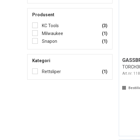
Produsent
KC Tools
(3)
Milwaukee
(1)
Snapon
(1)
GASSB
Kategori
TORCH30
Rettsliper
(1)
Art.nr:
118
Bestill