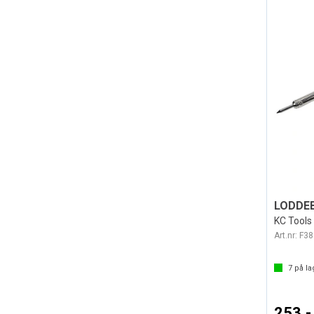
LODDEB
KC Tools
Art.nr:
F38
7
på la
253,-