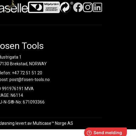
osen Tools
dustrigata 1
7130 Brekstad, NORWAY
lefon:
+47 72 51 51 20
post:
post@fosen-tools.no
O 991976191 MVA
AGE: N6114
U-N-S®-No: 671093366
kløsning
levert av
Multicase™ Norge AS