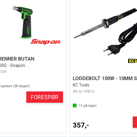
RENNER BUTAN
0G - Snapon
709
LODDEBOLT 100W - 10MM S
KC Tools
ingsvare (
20
dager)
Art.nr:
F3812
FORESPØR
11
på lager
357,-