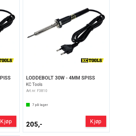
PISS
LODDEBOLT 30W - 4MM SPISS
KC Tools
Art.nr:
F3810
7
på lager
Kjøp
Kjøp
205,-