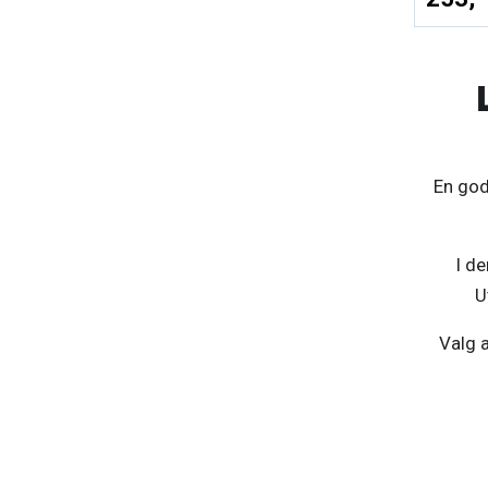
En god
I de
U
Valg a