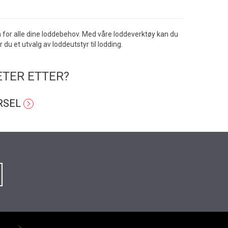
 på for alle dine loddebehov. Med våre loddeverktøy kan du
 du et utvalg av loddeutstyr til lodding.
ETER ETTER?
RSEL