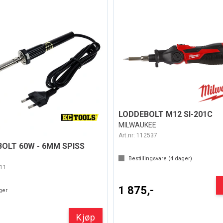
LODDEBOLT M12 SI-201C
MILWAUKEE
Art.nr:
112537
OLT 60W - 6MM SPISS
Bestillingsvare (
4
dager)
11
1 875,-
ger
Kjøp