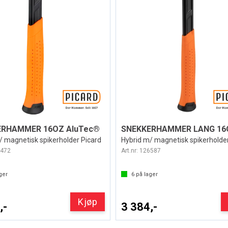
ERHAMMER 16OZ AluTec®
/ magnetisk spikerholder Picard
Hybrid m/ magnetisk spikerholde
472
Art.nr:
126587
ger
6
på lager
Kjøp
,-
3 384,-