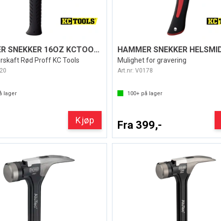
HAMMER SNEKKER 16OZ KCTOOLS
erskaft Rød Proff KC Tools
Mulighet for gravering
20
Art.nr:
V0178
 lager
100+
på lager
Kjøp
Fra 399,-