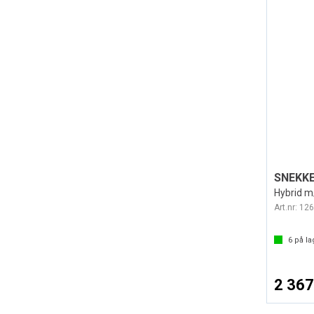
SNEKK
Hybrid m
Art.nr:
126
6
på la
2 367