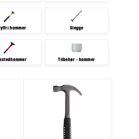
ylfri hammer
Slegge
kstedhammer
Tilbehør - hammer