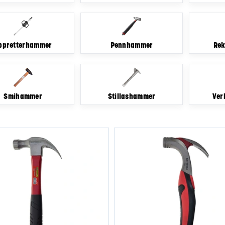
ppretterhammer
Pennhammer
Rek
Smihammer
Stillashammer
Ver