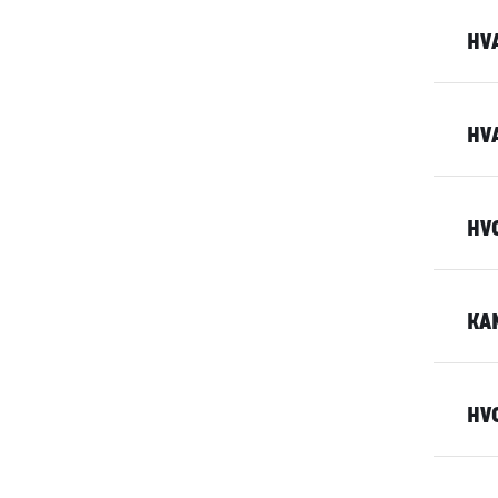
HV
HVA
HV
KA
HV