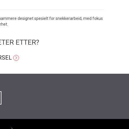
 hammere designet spesielt for snekkerarbeid, med fokus
rhet.
ETER ETTER?
RSEL