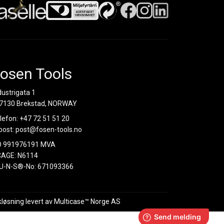
osen Tools
dustrigata 1
7130 Brekstad, NORWAY
lefon:
+47 72 51 51 20
post:
post@fosen-tools.no
O 991976191 MVA
AGE: N6114
U-N-S®-No: 671093366
kløsning
levert av
Multicase™ Norge AS