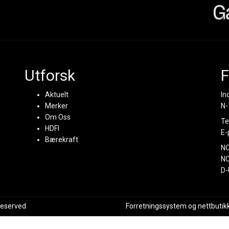
Utforsk
F
Aktuelt
In
Merker
N-
Om Oss
Te
HDFI
E-
Bærekraft
N
NC
D-
 reserved
Forretningssystem
og
nettbutik