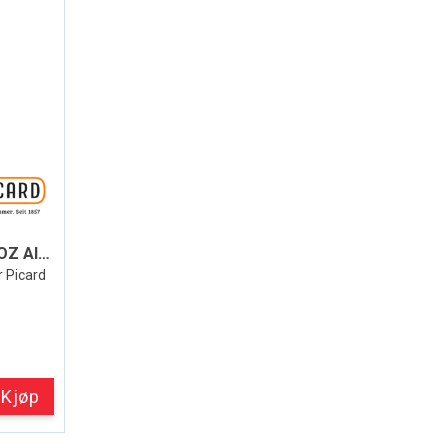
SNEKKERHAMMER LANG 16OZ AluTec®
r Picard
Kjøp