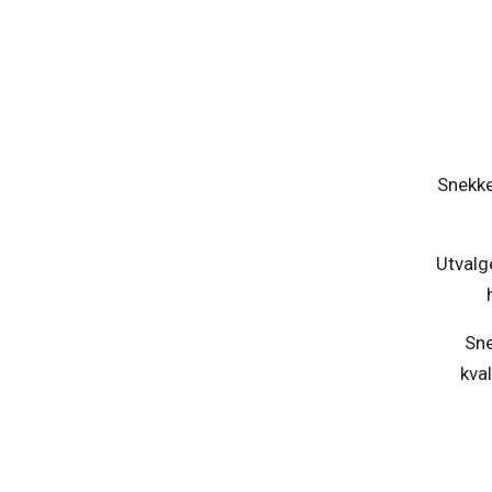
Snekke
Utvalg
Sne
kva