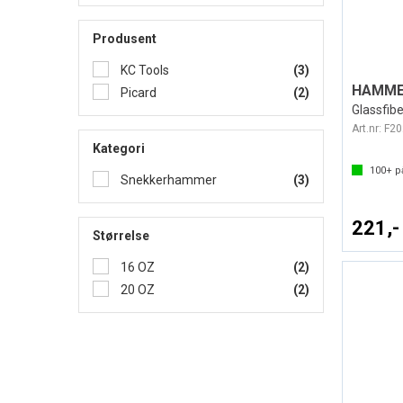
Produsent
KC Tools
(3)
Picard
(2)
Glassfib
Art.nr:
F20
Kategori
100+
på
Snekkerhammer
(3)
221,-
Størrelse
16 OZ
(2)
20 OZ
(2)