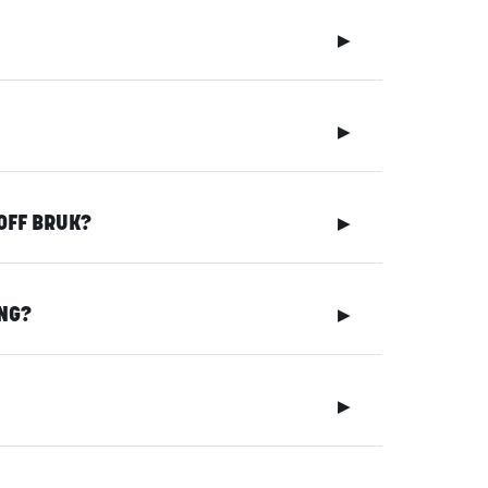
▶
▶
OFF BRUK?
▶
NG?
▶
▶