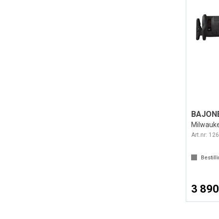
BAJONE
Milwauk
Art.nr:
126
Bestill
3 890