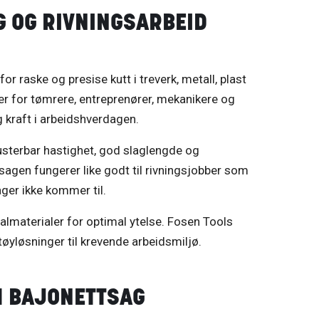
G OG RIVNINGSARBEID
or raske og presise kutt i treverk, metall, plast
ser for tømrere, entreprenører, mekanikere og
g kraft i arbeidshverdagen.
usterbar hastighet, god slaglengde og
sagen fungerer like godt til rivningsjobber som
sager ikke kommer til.
ialmaterialer for optimal ytelse. Fosen Tools
yløsninger til krevende arbeidsmiljø.
M BAJONETTSAG