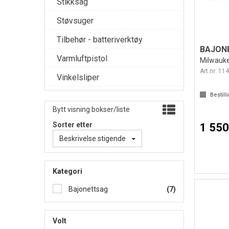
Stikksag
Støvsuger
Tilbehør - batteriverktøy
BAJONE
Varmluftpistol
Milwauk
Art.nr:
114
Vinkelsliper
Bestill
Bytt visning bokser/liste
Sorter etter
1 550
Beskrivelse stigende
Kategori
Bajonettsag
(7)
Volt