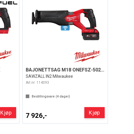
X
BAJONETTSAG M18 ONEFSZ-502X ONEKEY
SAWZALL IN2 Milwaukee
Art.nr:
114093
Bestillingsvare (
4
dager)
Kjøp
Kjøp
7 926,-