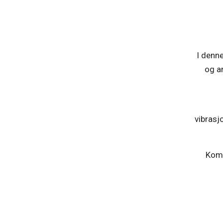
I denne
og a
vibrasj
Komb