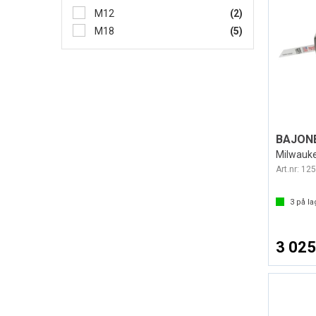
M12
(2)
M18
(5)
BAJON
Milwauk
Art.nr:
125
3
på la
3 025