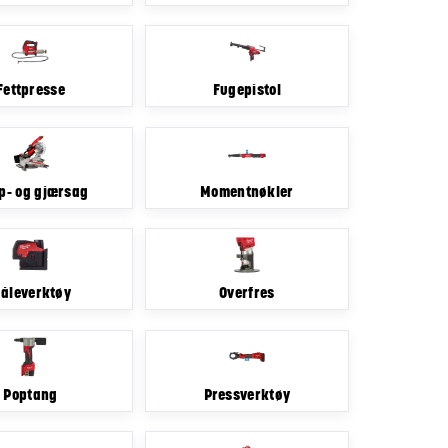
Fettpresse
Fugepistol
p- og gjærsag
Momentnøkler
åleverktøy
Overfres
Poptang
Pressverktøy