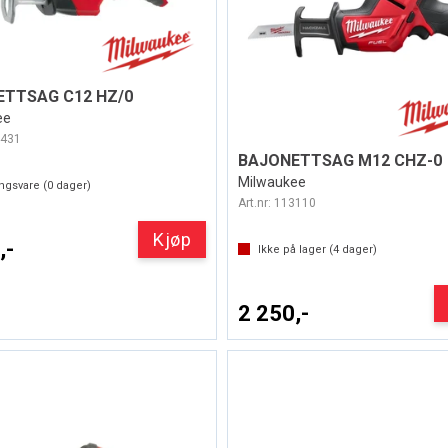
TTSAG C12 HZ/0
ee
431
BAJONETTSAG M12 CHZ-0
Milwaukee
ingsvare (
0
dager)
Art.nr:
113110
Kjøp
,-
Ikke på lager (
4
dager)
2 250,-