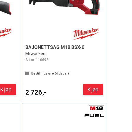
BAJONETTSAG M18 BSX-0
Milwaukee
Art.nr:
110692
Bestillingsvare (
4
dager)
Kjøp
Kjøp
2 726,-