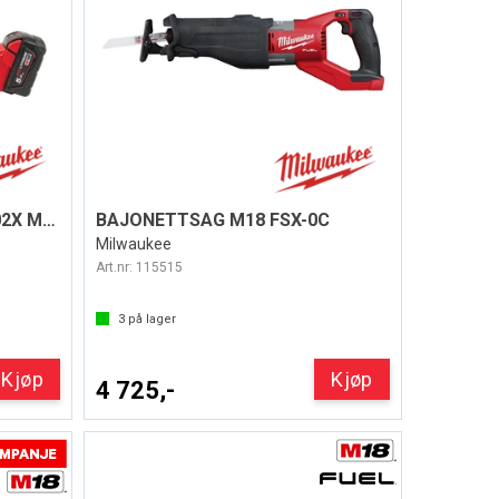
BAJONETTSAG M18 FHZ-502X M/BATTERI
BAJONETTSAG M18 FSX-0C
Milwaukee
Art.nr:
115515
3
på lager
Kjøp
Kjøp
4 725,-