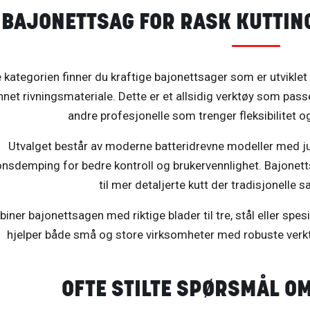
BAJONETTSAG FOR RASK KUTTIN
 kategorien finner du kraftige bajonettsager som er utviklet f
nnet rivningsmateriale. Dette er et allsidig verktøy som pas
andre profesjonelle som trenger fleksibilitet o
Utvalget består av moderne batteridrevne modeller med j
onsdemping for bedre kontroll og brukervennlighet. Bajonett
til mer detaljerte kutt der tradisjonelle 
iner bajonettsagen med riktige blader til tre, stål eller spes
hjelper både små og store virksomheter med robuste verktø
OFTE STILTE SPØRSMÅL O