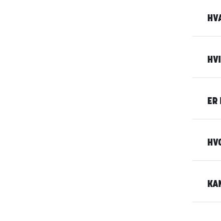
HV
HV
ER 
HV
KA