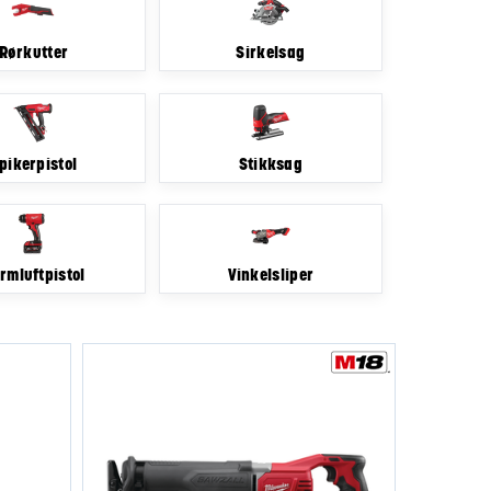
Rørkutter
Sirkelsag
pikerpistol
Stikksag
rmluftpistol
Vinkelsliper