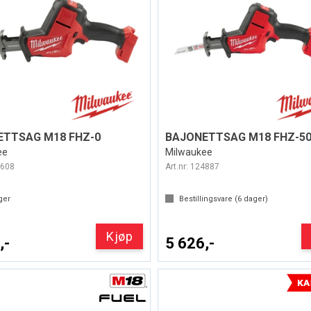
ETTSAG M18 FHZ-0
ee
Milwaukee
608
Art.nr:
124887
ger
Bestillingsvare (
6
dager)
Kjøp
,-
5 626,-