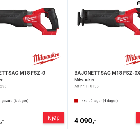
TTSAG M18 FSZ-0
BAJONETTSAG M18 FSZ-0
ee
Milwaukee
235
Art.nr:
110185
ingsvare (
6
dager)
Ikke på lager (
4
dager)
Kjøp
,-
4 090,-