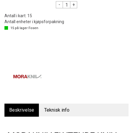
-
+
Antall i kart:
15
Antall enheter i kjøpsforpakning
15
på lager
Fosen
Beskrivelse
Teknisk info