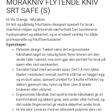
MORAKNIV FLYTENDE KNIV
SRT SAFE (S)
Hi-Vis Orange - Morakniv
En lett og pålitelig friluftskniv designet spesielt for bruk i
maritime miljøer og krevende værforhold. Den kombinerer
funksjonalitet og sikkerhet, og er et ideelt verktøy for både
profesjonelle og friluftsentusiaster.
Egenskaper:
Flytende design: Takket være det ergonomiske
håndtaket laget av naturlig kork, flyter kniven om den
skulle falle i vannet, noe som gjør den perfekt for bruk på
sjøen eller ved vannkanten.
Serratert blad med avrundet spiss: Det 1,4 mm tykke
bladet i resirkulert svensk rustfritt stål har en tagget egg
og en butt spiss, spesielt utviklet for å kutte effektivt og
sikkert gjennom tau, nylon og fiber uten å skade
brukeren eller utstyret.
Ergonomisk håndtak: Det spolformede håndtaket gir et
komfortabelt og sikkert grep, selv under våte forhold, og
det solide fingervernet gir ekstra sikkerhet under bruk.
Hi-Vis slire: Leveres med en slitesterk polymer slire i en