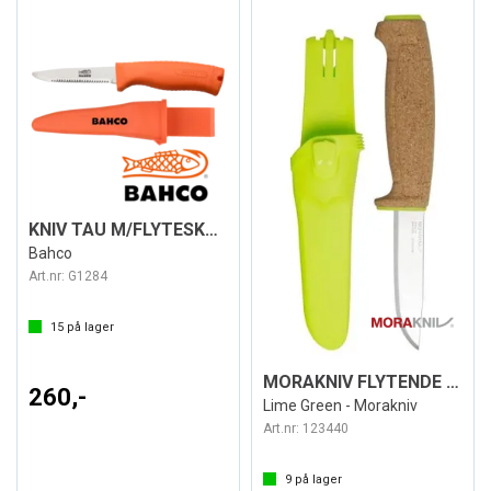
KNIV TAU M/FLYTESKAFT
Bahco
Art.nr:
G1284
15
på lager
MORAKNIV FLYTENDE KNIV (S)
260,-
Lime Green - Morakniv
Art.nr:
123440
9
på lager