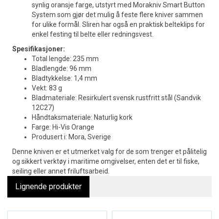
synlig oransje farge, utstyrt med Morakniv Smart Button
System som gjør det mulig å feste flere kniver sammen
for ulike formål. Sliren har også en praktisk belteklips for
enkel festing til belte eller redningsvest.
Spesifikasjoner:
Total lengde: 235 mm
Bladlengde: 96 mm
Bladtykkelse: 1,4 mm
Vekt: 83 g
Bladmateriale: Resirkulert svensk rustfritt stål (Sandvik
12C27)
Håndtaksmateriale: Naturlig kork
Farge: Hi-Vis Orange
Produsert i: Mora, Sverige
Denne kniven er et utmerket valg for de som trenger et pålitelig
og sikkert verktøy i maritime omgivelser, enten det er til fiske,
seiling eller annet friluftsarbeid.
Lignende produkter