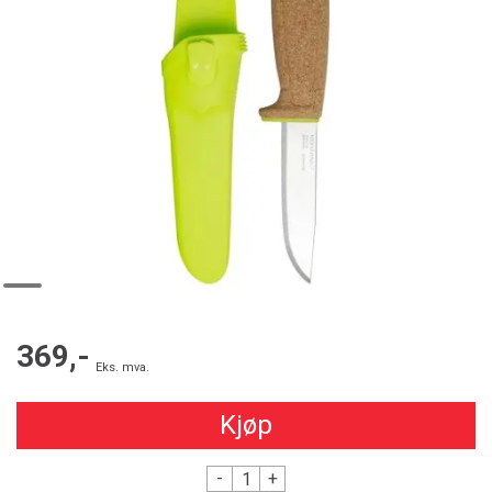
369,-
Eks. mva.
Kjøp
-
+