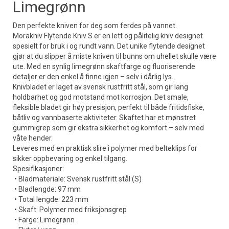
Limegrønn
Den perfekte kniven for deg som ferdes på vannet.
Morakniv Flytende Kniv S er en lett og pålitelig kniv designet
spesielt for bruk i og rundt vann. Det unike flytende designet
gjør at du slipper å miste kniven til bunns om uhellet skulle være
ute. Med en synlig limegrønn skaftfarge og fluoriserende
detaljer er den enkel å finne igjen – selv i dårlig lys.
Knivbladet er laget av svensk rustfritt stål, som gir lang
holdbarhet og god motstand mot korrosjon. Det smale,
fleksible bladet gir høy presisjon, perfekt til både fritidsfiske,
båtliv og vannbaserte aktiviteter. Skaftet har et mønstret
gummigrep som gir ekstra sikkerhet og komfort – selv med
våte hender.
Leveres med en praktisk slire i polymer med belteklips for
sikker oppbevaring og enkel tilgang.
Spesifikasjoner:
• Bladmateriale: Svensk rustfritt stål (S)
• Bladlengde: 97 mm
• Total lengde: 223 mm
• Skaft: Polymer med friksjonsgrep
• Farge: Limegrønn