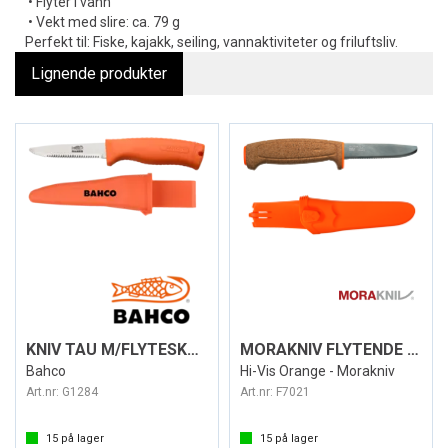
• Flyter i vann
• Vekt med slire: ca. 79 g
Perfekt til: Fiske, kajakk, seiling, vannaktiviteter og friluftsliv.
Lignende produkter
KNIV TAU M/FLYTESKAFT
MORAKNIV FLYTENDE KNIV SRT SAFE (S)
Bahco
Hi-Vis Orange - Morakniv
Art.nr:
G1284
Art.nr:
F7021
15
på lager
15
på lager