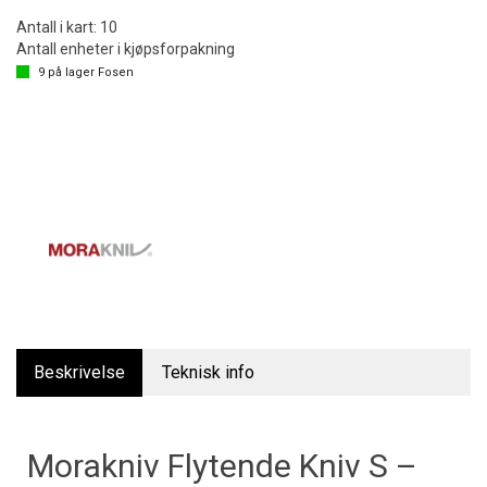
Antall i kart:
10
Antall enheter i kjøpsforpakning
9
på lager
Fosen
Beskrivelse
Teknisk info
Morakniv Flytende Kniv S –