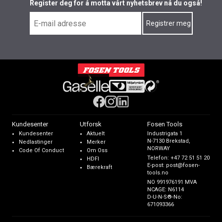
Register deg for å motta vårt nyhetsbrev nå du også!
Kundesenter
Utforsk
Fosen Tools
Kundesenter
Aktuelt
Industrigata 1
N-7130 Brekstad,
Nedlastinger
Merker
NORWAY
Code Of Conduct
Om Oss
Telefon:
+47 72 51 51 20
HDFI
E-post:
post@fosen-
Bærekraft
tools.no
NO 991976191 MVA
NCAGE: N6114
D-U-N-S®-No:
671093366