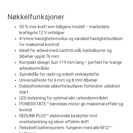
Nøkkelfunksjoner
50 % mer kraft enn tidligere modell – markedets
kraftigste 12 V rettsliper
4-trinns hastighetsmodus og variabel hastighetsutløser
for maksimal kontroll
Ideell for arbeid med rustfritt stål, karbidburrer og
tilbehør opptil 76 mm
Kompakt design: kun 119 mm lang – perfekt for trange
arbeidsområder
Spindellås for raskt og enkelt verktøyskifte
Universalfeste for 6 mm og 8 mm tilbehør
Dobbeltvirkende sikkerhetsutløser forhindrer utilsiktet
start
LED-belysning for optimal sikt i arbeidsområdet
POWERSTATE™ børsteløs motor gir maksimal effekt og
levetid
REDLINK PLUS™ elektronikk beskytter mot
overbelastning og sikrer effektiv drift
Fleksibelt batterisystem: fungerer med alle M12™-