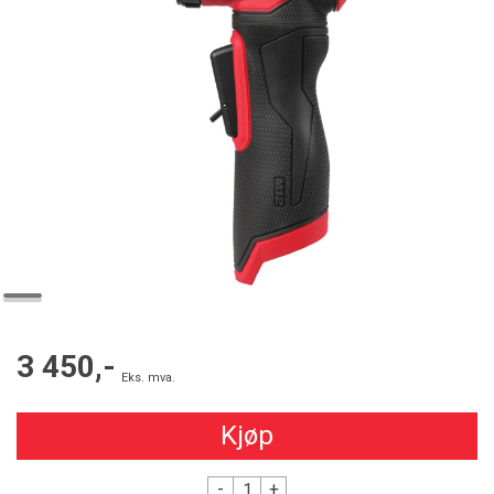
3 450,-
Eks. mva.
Kjøp
-
+