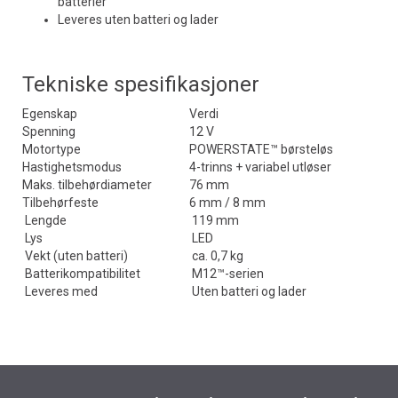
batterier
Leveres uten batteri og lader
Tekniske spesifikasjoner
Egenskap
Verdi
Spenning
12 V
Motortype
POWERSTATE™ børsteløs
Hastighetsmodus
4-trinns + variabel utløser
Maks. tilbehørdiameter
76 mm
Tilbehørfeste
6 mm / 8 mm
Lengde
119 mm
Lys
LED
Vekt (uten batteri)
ca. 0,7 kg
Batterikompatibilitet
M12™-serien
Leveres med
Uten batteri og lader