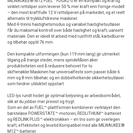
MILWAUKEE® M12 FUEL™ FDGA2-0 er en kompakt og kraftig
vinklet rettsliper som leverer 50 % mer kraft enn forrige modell
– den mest kraftfulle 12 V rettsliperen på markedet, og et reelt
alternativ til trykkluftdrevne maskiner.
Med 4-trinns hastighetsmodus og variabel hastighetsutløser
får du maksimal kontroll over både hastighet og kraft, uansett
materiale. Den er ideell til arbeid med rustfritt stål, karbidburrer
og tilbehør opptil 76 mm.
Den kompakte utformingen (kun 119 mm lang) gir utmerket
tilgang på trange steder, mens spindellåsen øker
produktiviteten ved å redusere behovet for to
skiftenøkler.Maskinen har universalfeste som passer både 6
mm og 8 mm tilbehør, og en dobbeltvirkende sikkerhetsutløser
som hindrer utilsiktet oppstart.
LED-lys rundt hodet gir optimal belysning av arbeidsområdet,
slik at du jobber mer presist og trygt.
Som en del av FUEL™-plattformen kombinerer verktøyet den
børsteløse POWERSTATE™-motoren, REDLITHIUM™-batteriet
og REDLINK PLUS™-elektronikken – en trio som gir overlegen
kraft, effektivitet og levetid.Kompatibel med alle MILWAUKEE®
M12™-batterier.