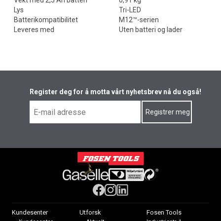
Vekt med 2,5 Ah batteri
0,91 kg
Lys
Tri-LED
Batterikompatibilitet
M12™-serien
Leveres med
Uten batteri og lader
Register deg for å motta vårt nyhetsbrev nå du også!
Kundesenter
Utforsk
Fosen Tools