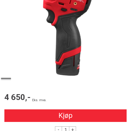
4 650,-
Eks. mva.
Kjøp
-
+