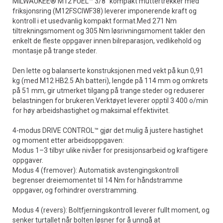
MILWAUKEE® M12 FUEL™ 3/8" kompakt muttertrekker med
friksjonsring (M12FSCIWF38) leverer imponerende kraft og
kontroll i et usedvanlig kompakt format.Med 271 Nm
tiltrekningsmoment og 305 Nm løsrivningsmoment takler den
enkelt de fleste oppgaver innen bilreparasjon, vedlikehold og
montasje på trange steder.
Den lette og balanserte konstruksjonen med vekt på kun 0,91
kg (med M12 HB2.5 Ah batteri), lengde på 114 mm og omkrets
på 51 mm, gir utmerket tilgang på trange steder og reduserer
belastningen for brukeren.Verktøyet leverer opptil 3 400 o/min
for høy arbeidshastighet og maksimal effektivitet.
4-modus DRIVE CONTROL™ gjør det mulig å justere hastighet
og moment etter arbeidsoppgaven:
Modus 1–3 tilbyr ulike nivåer for presisjonsarbeid og kraftigere
oppgaver.
Modus 4 (fremover): Automatisk avstengingskontroll
begrenser dreiemomentet til 14 Nm for håndstramme
oppgaver, og forhindrer overstramming.
Modus 4 (revers): Boltfjerningskontroll leverer fullt moment, og
senker turtallet når bolten løsner for å unngå at