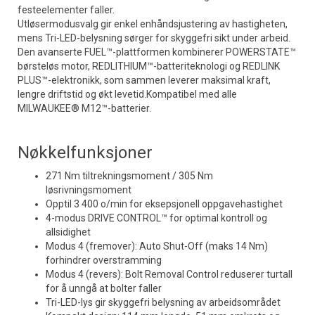
festeelementer faller.
Utløsermodusvalg gir enkel enhåndsjustering av hastigheten,
mens Tri-LED-belysning sørger for skyggefri sikt under arbeid.
Den avanserte FUEL™-plattformen kombinerer POWERSTATE™
børsteløs motor, REDLITHIUM™-batteriteknologi og REDLINK
PLUS™-elektronikk, som sammen leverer maksimal kraft,
lengre driftstid og økt levetid.Kompatibel med alle
MILWAUKEE® M12™-batterier.
Nøkkelfunksjoner
271 Nm tiltrekningsmoment / 305 Nm
løsrivningsmoment
Opptil 3 400 o/min for eksepsjonell oppgavehastighet
4-modus DRIVE CONTROL™ for optimal kontroll og
allsidighet
Modus 4 (fremover): Auto Shut-Off (maks 14 Nm)
forhindrer overstramming
Modus 4 (revers): Bolt Removal Control reduserer turtall
for å unngå at bolter faller
Tri-LED-lys gir skyggefri belysning av arbeidsområdet