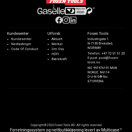
Kundesenter
Utforsk
Fosen Tools
Kundesenter
Aktuelt
Industrigata 1
N-7130 Brekstad,
Nedlastinger
Merker
NORWAY
Code Of Conduct
Om Oss
Telefon:
+47 72 51 51 20
HDFI
E-post:
post@fosen-
Bærekraft
tools.no
NO 991976191 MVA
NCAGE: N6114
D-U-N-S®-No:
671093366
Copyright © 2026 Fosen Tools AS - All rights reserved
Forretningssystem
og
nettbutikkløsning
levert av
Multicase™