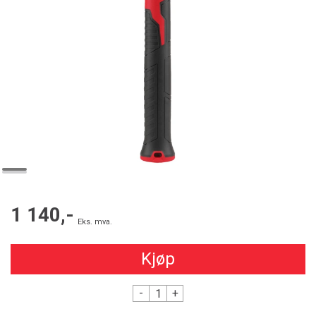
1 140,-
Eks. mva.
Kjøp
-
+