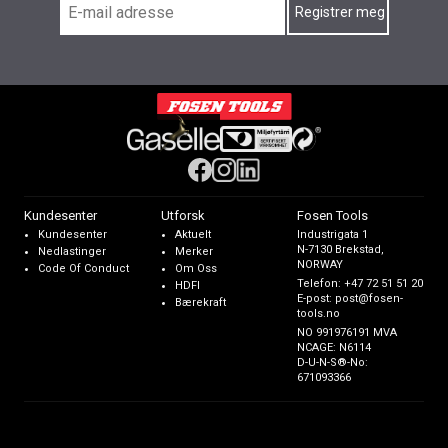
Kundesenter
Utforsk
Fosen Tools
Kundesenter
Aktuelt
Industrigata 1
N-7130 Brekstad,
Nedlastinger
Merker
NORWAY
Code Of Conduct
Om Oss
Telefon:
+47 72 51 51 20
HDFI
E-post:
post@fosen-
Bærekraft
tools.no
NO 991976191 MVA
NCAGE: N6114
D-U-N-S®-No:
671093366