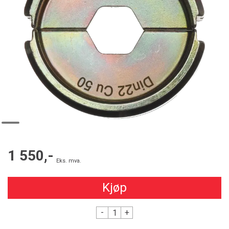
1 550,-
Eks. mva.
Kjøp
-
+