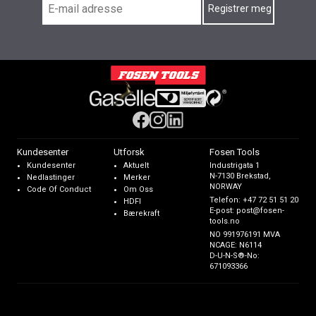
Kundesenter
Utforsk
Fosen Tools
Kundesenter
Aktuelt
Industrigata 1
N-7130 Brekstad,
Nedlastinger
Merker
NORWAY
Code Of Conduct
Om Oss
Telefon:
+47 72 51 51 20
HDFI
E-post:
post@fosen-
Bærekraft
tools.no
NO 991976191 MVA
NCAGE: N6114
D-U-N-S®-No:
671093366