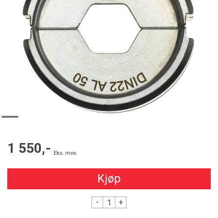
1 550,-
Eks. mva.
Kjøp
-
+