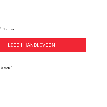
-
Eks. mva.
 (
6
dager)