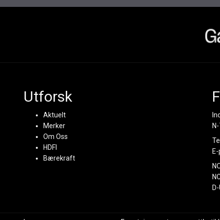
Utforsk
F
Aktuelt
In
Merker
N-
Om Oss
Te
HDFI
E-
Bærekraft
N
NC
D-