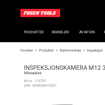
PRODUKTER
BRANSJER
AVIATION
Forsiden
>
Produkter
>
Batteriverktøy
>
Inspeksjon
INSPEKSJONSKAMERA M12 3
Milwaukee
Art.nr:
115703
EAN:
4058546410261