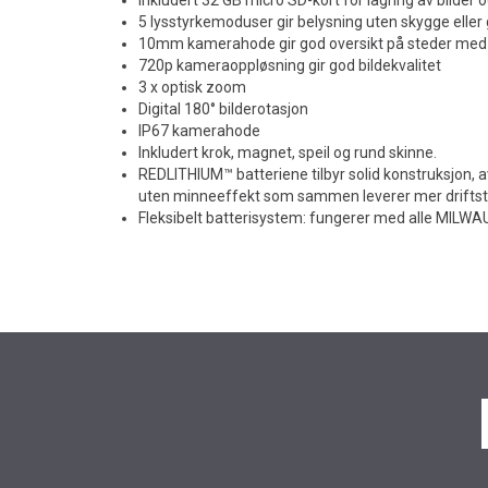
5 lysstyrkemoduser gir belysning uten skygge eller
10mm kamerahode gir god oversikt på steder med 
720p kameraoppløsning gir god bildekvalitet
3 x optisk zoom
Digital 180° bilderotasjon
IP67 kamerahode
Inkludert krok, magnet, speil og rund skinne.
REDLITHIUM™ batteriene tilbyr solid konstruksjon, a
uten minneeffekt som sammen leverer mer driftst
Fleksibelt batterisystem: fungerer med alle MILW