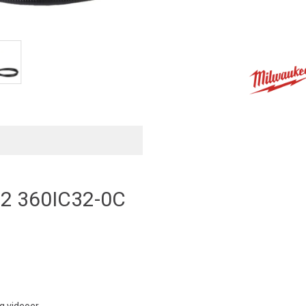
 360IC32-0C
og videoer