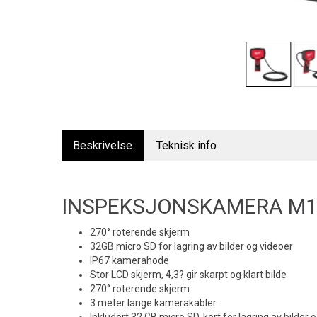
Beskrivelse
Teknisk info
INSPEKSJONSKAMERA M12
270° roterende skjerm
32GB micro SD for lagring av bilder og videoer
IP67 kamerahode
Stor LCD skjerm, 4,3? gir skarpt og klart bilde
270° roterende skjerm
3 meter lange kamerakabler
Inkludert 32 GB micro SD-kort for lagring av bilder 