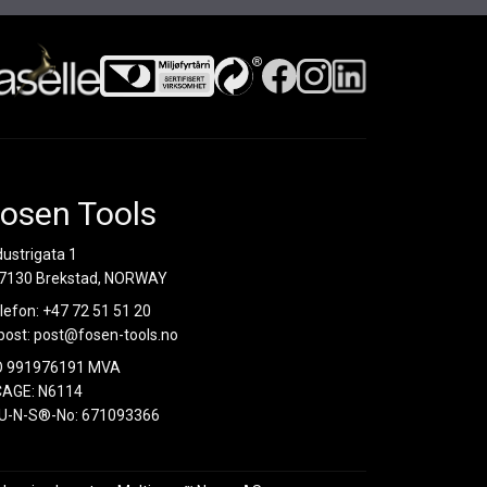
osen Tools
dustrigata 1
7130 Brekstad, NORWAY
lefon:
+47 72 51 51 20
post:
post@fosen-tools.no
O 991976191 MVA
AGE: N6114
U-N-S®-No: 671093366