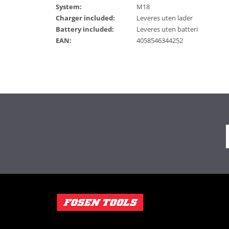
System:
M18
Charger included:
Leveres uten lader
Battery included:
Leveres uten batteri
EAN:
4058546344252