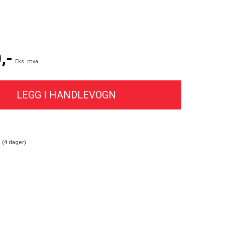
,-
Eks. mva.
 (
4
dager)