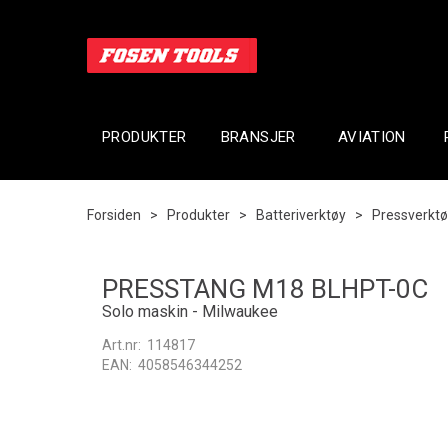
PRODUKTER
BRANSJER
AVIATION
Forsiden
>
Produkter
>
Batteriverktøy
>
Pressverkt
PRESSTANG M18 BLHPT-0C
Solo maskin - Milwaukee
Art.nr:
114817
EAN:
4058546344252