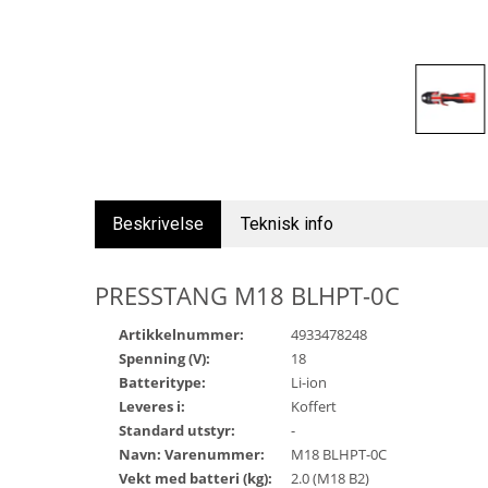
Beskrivelse
Teknisk info
PRESSTANG M18 BLHPT-0C
Artikkelnummer:
4933478248
Spenning (V):
18
Batteritype:
Li-ion
Leveres i:
Koffert
Standard utstyr:
-
Navn: Varenummer:
M18 BLHPT-0C
Vekt med batteri (kg):
2.0 (M18 B2)