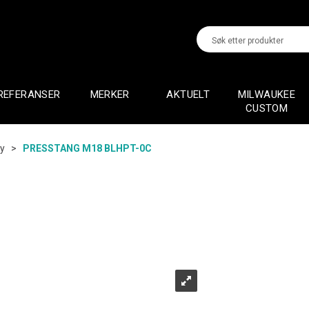
REFERANSER
MERKER
AKTUELT
MILWAUKEE
CUSTOM
øy
>
PRESSTANG M18 BLHPT-0C