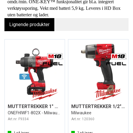
omdr./min. ONE-KEY™ funksjonalitet gir bl.a. integrert
verktøyssporing. Vekt med batteri 5,9 kg. Leveres i HD Box
uten batterier og lader.
Lignende produkter
MUTTERTREKKER 1" M18 ONE-KEY™ 2400 NM
MUTTERTREKKER 1/2" DR. M18 FMTIW2F12
ONEFHIWF1-802X - Milwaukee
Milwaukee
Art.nr:
F9334
Art.nr:
120360
1
på lager
7
på lager