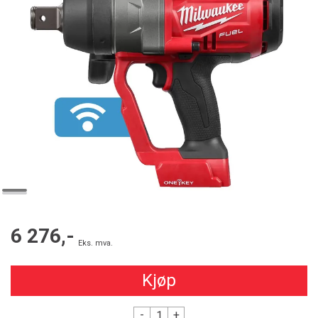
6 276,-
Eks. mva.
Kjøp
-
+