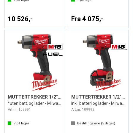
10 526,-
Fra 4 075,-
MUTTERTREKKER 1/2" DR. M18 FMTIW2F12-0X
MUTTERTREKKER 1/2" DR. M18 FMTIW2F12-502
*uten batt. og lader - Milwaukee
inkl. batteri og lader - Milwaukee
Art.nr:
109991
Art.nr:
109992
7
på lager
Bestillingsvare (
5
dager)