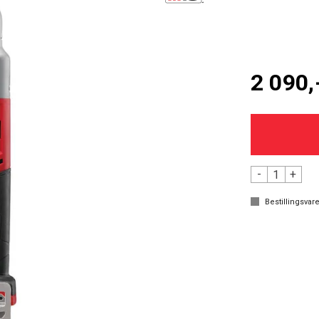
2 090,
-
+
Bestillingsvare