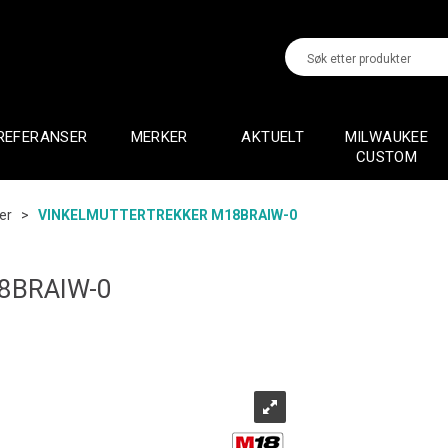
REFERANSER
MERKER
AKTUELT
MILWAUKEE
CUSTOM
er
>
VINKELMUTTERTREKKER M18BRAIW-0
8BRAIW-0