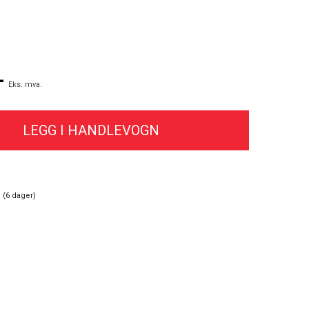
-
Eks. mva.
 (
6
dager)