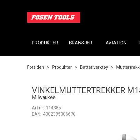
PRODUKTER
BRANSJER
AVIATION
Forsiden
>
Produkter
>
Batteriverktøy
>
Muttertrekk
VINKELMUTTERTREKKER M1
Milwaukee
Art.nr:
114385
EAN:
4002395006670