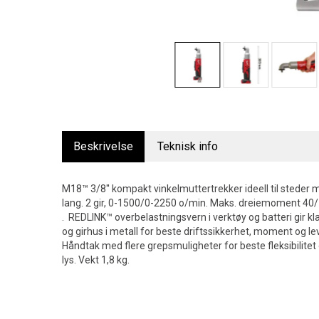
Beskrivelse
Teknisk info
M18™ 3/8'' kompakt vinkelmuttertrekker ideell til stede
lang. 2 gir, 0-1500/0-2250 o/min. Maks. dreiemoment 4
. REDLINK™ overbelastningsvern i verktøy og batteri gir kl
og girhus i metall for beste driftssikkerhet, moment og 
Håndtak med flere grepsmuligheter for beste fleksibilitet 
lys. Vekt 1,8 kg.