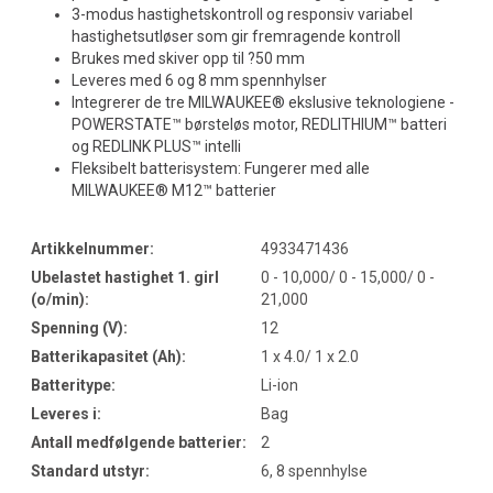
3-modus hastighetskontroll og responsiv variabel
hastighetsutløser som gir fremragende kontroll
Brukes med skiver opp til ?50 mm
Leveres med 6 og 8 mm spennhylser
Integrerer de tre MILWAUKEE® ekslusive teknologiene -
POWERSTATE™ børsteløs motor, REDLITHIUM™ batteri
og REDLINK PLUS™ intelli
Fleksibelt batterisystem: Fungerer med alle
MILWAUKEE® M12™ batterier
Artikkelnummer:
4933471436
Ubelastet hastighet 1. girl
0 - 10,000/ 0 - 15,000/ 0 -
(o/min):
21,000
Spenning (V):
12
Batterikapasitet (Ah):
1 x 4.0/ 1 x 2.0
Batteritype:
Li-ion
Leveres i:
Bag
Antall medfølgende batterier:
2
Standard utstyr:
6, 8 spennhylse