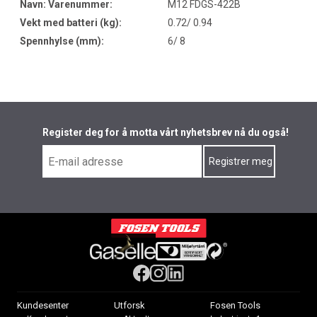
Navn: Varenummer:
M12 FDGS-422B
Vekt med batteri (kg):
0.72/ 0.94
Spennhylse (mm):
6/ 8
Register deg for å motta vårt nyhetsbrev nå du også!
Kundesenter
Utforsk
Fosen Tools