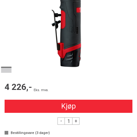
4 226,-
Eks. mva.
Kjøp
-
+
Bestillingsvare (
3
dager)