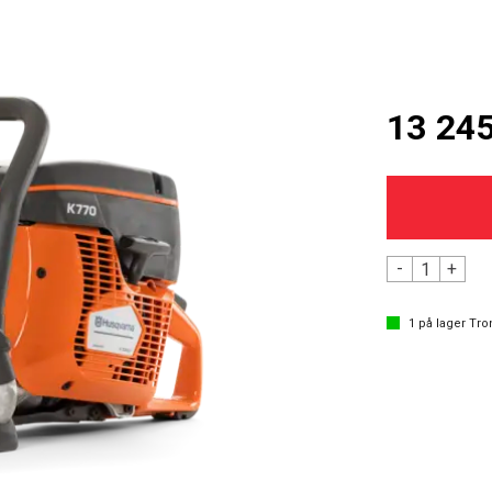
13 245
-
+
1
på lager
Tro