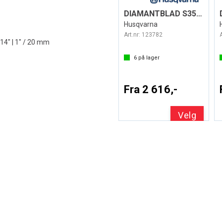
DIAMANTBLAD S35 ELITE-CUT EXO-GRIT
Husqvarna
Art.nr:
123782
4" | 1" / 20 mm
6
på lager
Fra 2 616,-
Velg