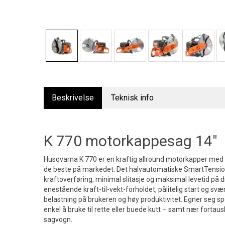
Beskrivelse
Teknisk info
K 770 motorkappesag 14"
Husqvarna K 770 er en kraftig allround motorkapper med f
de beste på markedet. Det halvautomatiske SmartTensio
kraftoverføring, minimal slitasje og maksimal levetid på d
enestående kraft-til-vekt-forholdet, pålitelig start og svæ
belastning på brukeren og høy produktivitet. Egner seg spes
enkel å bruke til rette eller buede kutt – samt nær for
sagvogn.