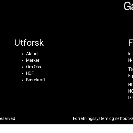
Utforsk
F
Aktuelt
In
Merker
N-
Om Oss
Te
HDFI
E-
Bærekraft
N
NC
D-
 reserved
Forretningssystem
og
nettbutik