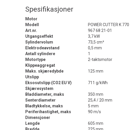
Spesifikasjoner
Motor
Modell
POWER CUTTER K 770 1
Art.nr.
967 68 21-01
Utgangseffekt
3,7 kW
Sylindervolum
73,5 cm³
Elektrodeavstand
0,5 mm
Antall sylindere
1
Motortype
2-taktsmotor
Klippeaggregat
Maks. skjæredybde
125 mm
Utslipp
Eksosutslipp (CO2 EU V)
711 g/kWh
Skjæresystem
Bladdiameter, maks
350 mm
Senterdiameter
25,4 / 20 mm
Bladtykkelse, maks
5 mm
Periferihastighet, maks
90 m/s
Dimensjoner
Lengde
605 mm
Bredde
225 mm