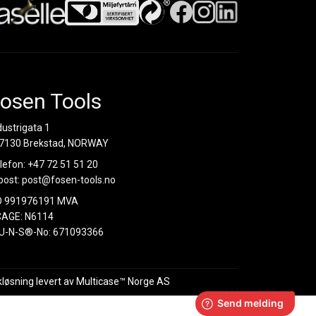
osen Tools
dustrigata 1
7130 Brekstad, NORWAY
lefon:
+47 72 51 51 20
post:
post@fosen-tools.no
O 991976191 MVA
AGE: N6114
U-N-S®-No: 671093366
kløsning
levert av
Multicase™ Norge AS