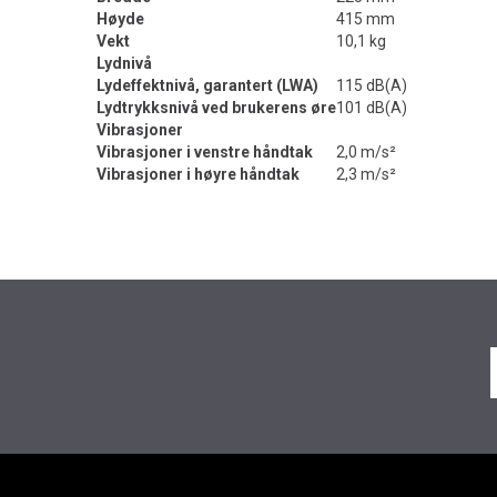
Høyde
415 mm
Vekt
10,1 kg
Lydnivå
Lydeffektnivå, garantert (LWA)
115 dB(A)
Lydtrykksnivå ved brukerens øre
101 dB(A)
Vibrasjoner
Vibrasjoner i venstre håndtak
2,0 m/s²
Vibrasjoner i høyre håndtak
2,3 m/s²