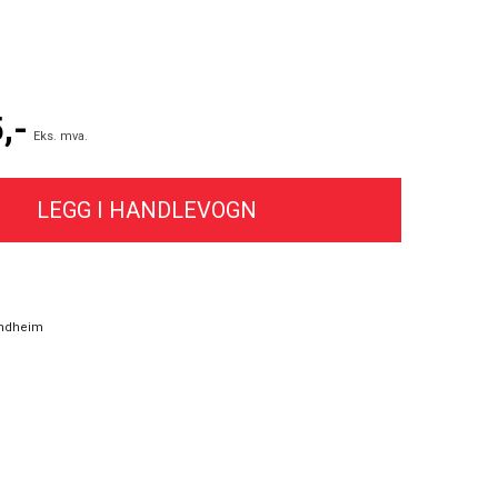
,-
Eks. mva.
ndheim