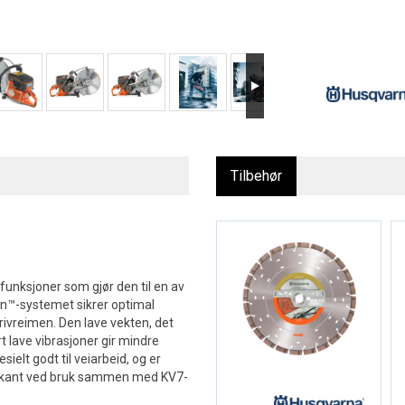
Tilbehør
unksjoner som gjør den til en av
n™-systemet sikrer optimal
rivreimen. Den lave vekten, det
rt lave vibrasjoner gir mindre
ielt godt til veiarbeid, og er
tauskant ved bruk sammen med KV7-