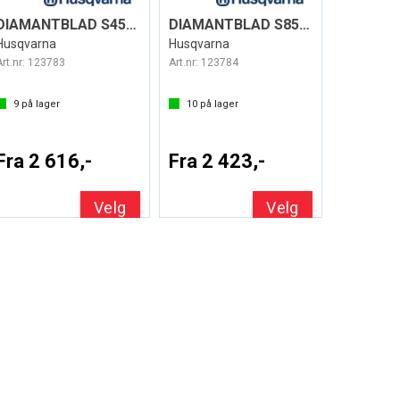
DIAMANTBLAD S45 ELITE-CUT EXO-GRIT
DIAMANTBLAD S85 ELITE-CUT
Husqvarna
Husqvarna
Art.nr:
123783
Art.nr:
123784
9
på lager
10
på lager
Fra 2 616,-
Fra 2 423,-
Velg
Velg