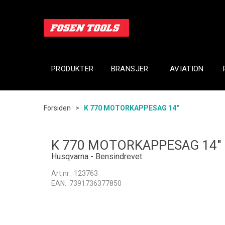
PRODUKTER
BRANSJER
AVIATION
Forsiden
>
K 770 MOTORKAPPESAG 14"
K 770 MOTORKAPPESAG 14"
Husqvarna - Bensindrevet
Art.nr:
123763
EAN:
7391736377850