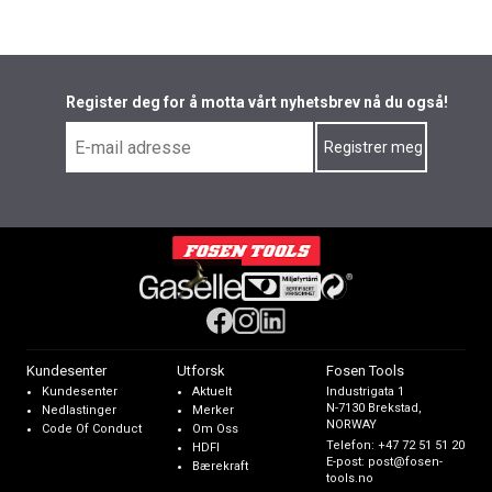
Register deg for å motta vårt nyhetsbrev nå du også!
Kundesenter
Utforsk
Fosen Tools
Kundesenter
Aktuelt
Industrigata 1
N-7130 Brekstad,
Nedlastinger
Merker
NORWAY
Code Of Conduct
Om Oss
Telefon:
+47 72 51 51 20
HDFI
E-post:
post@fosen-
Bærekraft
tools.no