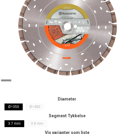
Diameter
Ø=350
Ø=400
Segment Tykkelse
3.7 mm
3.8 mm
Vis varianter som liste