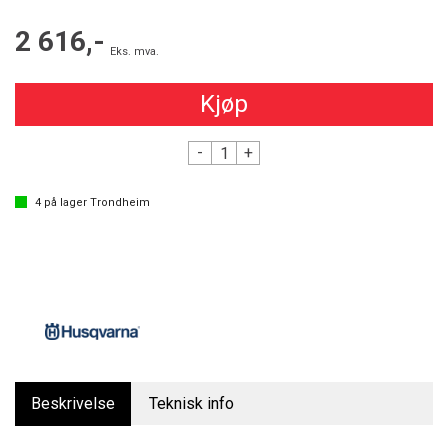
2 616,-
Eks. mva.
Kjøp
-
+
4
på lager
Trondheim
Beskrivelse
Teknisk info