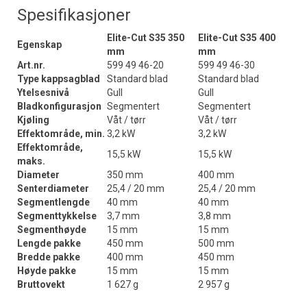
Spesifikasjoner
Elite-Cut S35 350
Elite-Cut S35 400
Egenskap
mm
mm
Art.nr.
599 49 46-20
599 49 46-30
Type kappsagblad
Standard blad
Standard blad
Ytelsesnivå
Gull
Gull
Bladkonfigurasjon
Segmentert
Segmentert
Kjøling
Våt / tørr
Våt / tørr
Effektområde, min.
3,2 kW
3,2 kW
Effektområde,
15,5 kW
15,5 kW
maks.
Diameter
350 mm
400 mm
Senterdiameter
25,4 / 20 mm
25,4 / 20 mm
Segmentlengde
40 mm
40 mm
Segmenttykkelse
3,7 mm
3,8 mm
Segmenthøyde
15 mm
15 mm
Lengde pakke
450 mm
500 mm
Bredde pakke
400 mm
450 mm
Høyde pakke
15 mm
15 mm
Bruttovekt
1 627 g
2 957 g