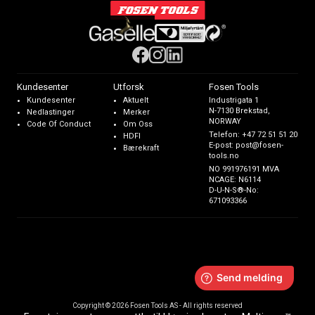
Kundesenter
Utforsk
Fosen Tools
Kundesenter
Aktuelt
Industrigata 1
N-7130 Brekstad,
Nedlastinger
Merker
NORWAY
Code Of Conduct
Om Oss
Telefon:
+47 72 51 51 20
HDFI
E-post:
post@fosen-
Bærekraft
tools.no
NO 991976191 MVA
NCAGE: N6114
D-U-N-S®-No:
671093366
Copyright © 2026 Fosen Tools AS - All rights reserved