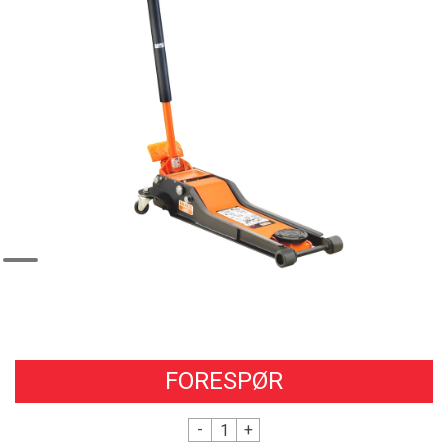
FORESPØR
-
+