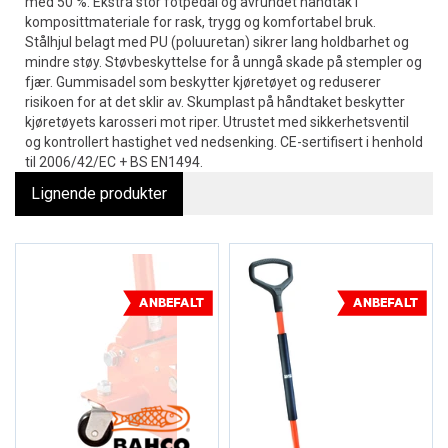
med 50 %. Ekstra stor fotpedal og avrundet håndtak i
komposittmateriale for rask, trygg og komfortabel bruk.
Stålhjul belagt med PU (poluuretan) sikrer lang holdbarhet og
mindre støy. Støvbeskyttelse for å unngå skade på stempler og
fjær. Gummisadel som beskytter kjøretøyet og reduserer
risikoen for at det sklir av. Skumplast på håndtaket beskytter
kjøretøyets karosseri mot riper. Utrustet med sikkerhetsventil
og kontrollert hastighet ved nedsenking. CE-sertifisert i henhold
til 2006/42/EC + BS EN1494.
Lignende produkter