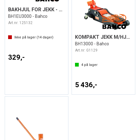
BAKHJUL FOR JEKK - RESERVEDEL
BH1EU3000 - Bahco
Art.nr:
125132
KOMPAKT JEKK M/HJUL 3T
Ikke på lager (
14
dager)
BH13000 - Bahco
Art.nr:
G1129
329,-
4
på lager
5 436,-