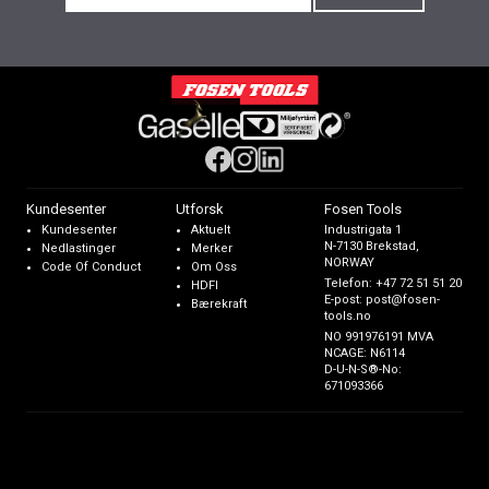
Kundesenter
Utforsk
Fosen Tools
Kundesenter
Aktuelt
Industrigata 1
N-7130 Brekstad,
Nedlastinger
Merker
NORWAY
Code Of Conduct
Om Oss
Telefon:
+47 72 51 51 20
HDFI
E-post:
post@fosen-
Bærekraft
tools.no
NO 991976191 MVA
NCAGE: N6114
D-U-N-S®-No:
671093366