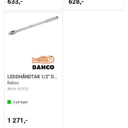
633,-
628,-
LEDDHÅNDTAK 1/2" DR. 600MM / 24"
Bahco
Art.nr:
G1913
2
på lager
1 271,-