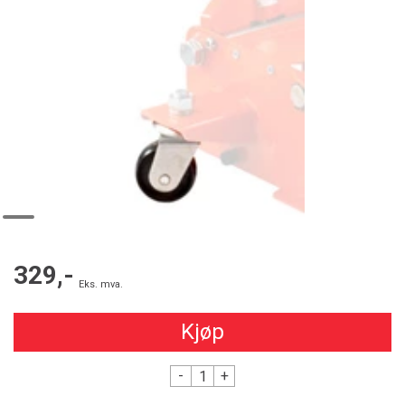
329,-
Eks. mva.
Kjøp
-
+