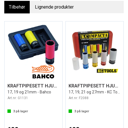
Tilbehør
Lignende produkter
KRAFTPIPESETT HJUL 1/2" 3STK - METRISK
KRAFTPIPESETT HJUL 1/2" 4STK - METRISK
17, 19 og 21mm - Bahco
17, 19, 21 og 27mm - KC Tools
Art.nr:
G1131
Art.nr:
F2088
3
på lager
3
på lager