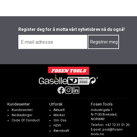
Register deg for å motta vårt nyhetsbrev nå du også!
Kundesenter
Utforsk
Fosen Tools
Kundesenter
Aktuelt
Industrigata 1
N-7130 Brekstad,
Nedlastinger
Merker
NORWAY
Code Of Conduct
Om Oss
Telefon:
+47 72 51 51 20
HDFI
E-post:
post@fosen-
Bærekraft
tools.no