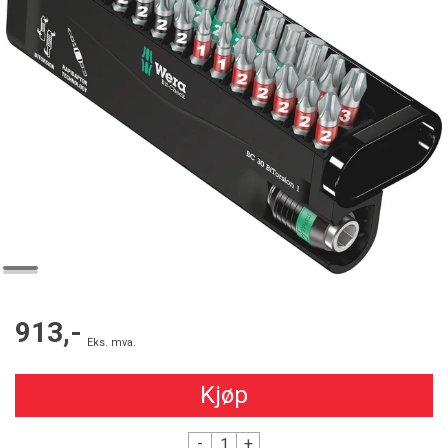
913,-
Eks. mva.
Kjøp
-
+