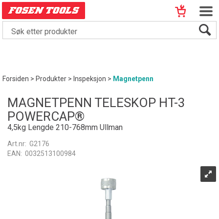
Forsiden
>
Produkter
>
Inspeksjon
>
Magnetpenn
MAGNETPENN TELESKOP HT-3
POWERCAP®
4,5kg Lengde 210-768mm Ullman
Art.nr:
G2176
EAN:
0032513100984