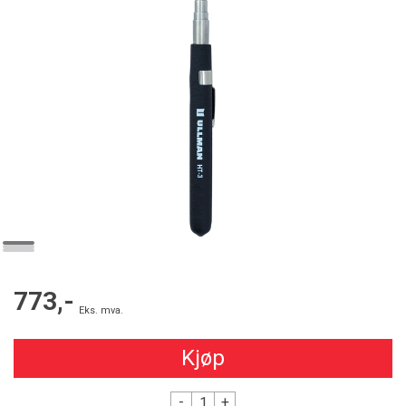
773,-
Eks. mva.
Kjøp
-
+