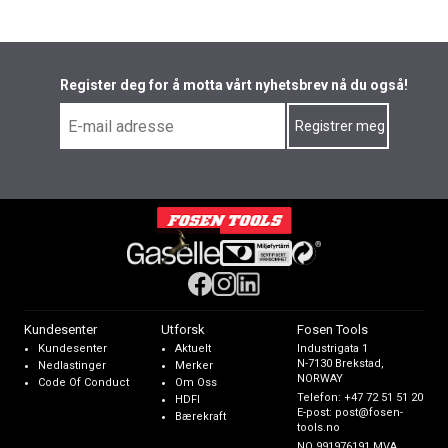
Register deg for å motta vårt nyhetsbrev nå du også!
Kundesenter
Utforsk
Fosen Tools
Kundesenter
Aktuelt
Industrigata 1
N-7130 Brekstad,
Nedlastinger
Merker
NORWAY
Code Of Conduct
Om Oss
Telefon:
+47 72 51 51 20
HDFI
E-post:
post@fosen-
Bærekraft
tools.no
NO 991976191 MVA