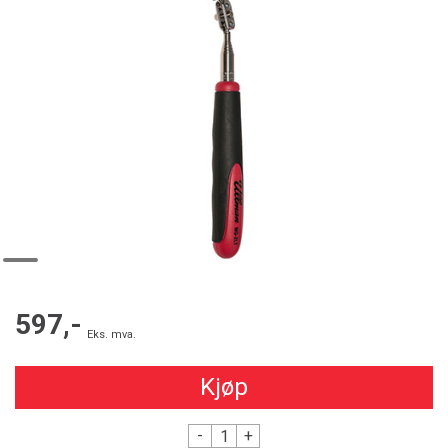
597,-
Eks. mva.
Kjøp
-
+