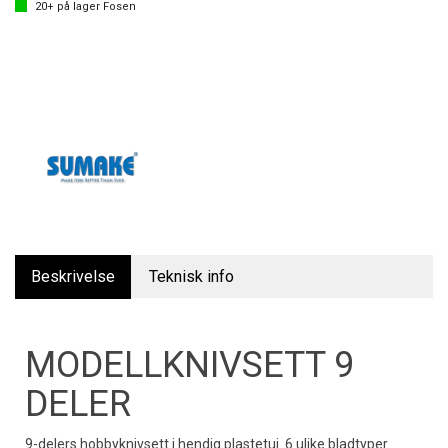
20+
på lager
Fosen
Beskrivelse
Teknisk info
MODELLKNIVSETT 9
DELER
9-delers hobbyknivsett i hendig plastetui. 6 ulike bladtyper.