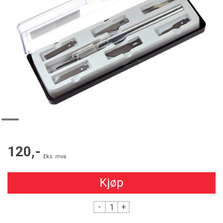
120,-
Eks. mva.
Kjøp
-
+