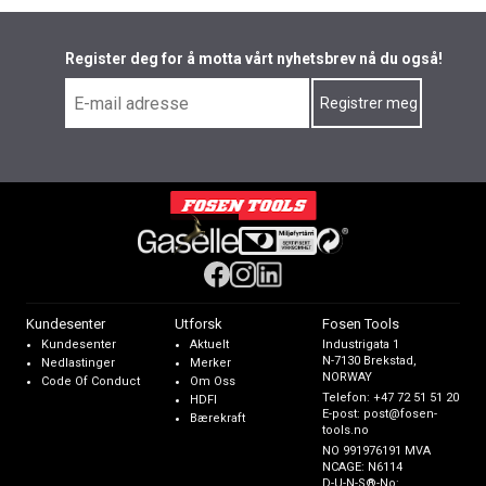
Register deg for å motta vårt nyhetsbrev nå du også!
Kundesenter
Utforsk
Fosen Tools
Kundesenter
Aktuelt
Industrigata 1
N-7130 Brekstad,
Nedlastinger
Merker
NORWAY
Code Of Conduct
Om Oss
Telefon:
+47 72 51 51 20
HDFI
E-post:
post@fosen-
Bærekraft
tools.no
NO 991976191 MVA
NCAGE: N6114
D-U-N-S®-No: