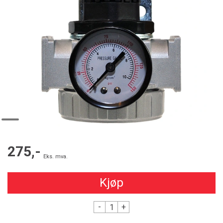
275,-
Eks. mva.
Kjøp
-
+