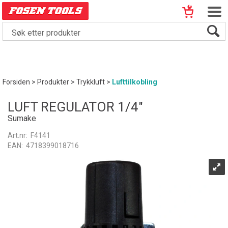
Forsiden
>
Produkter
>
Trykkluft
>
Lufttilkobling
LUFT REGULATOR 1/4"
Sumake
Art.nr:
F4141
EAN:
4718399018716