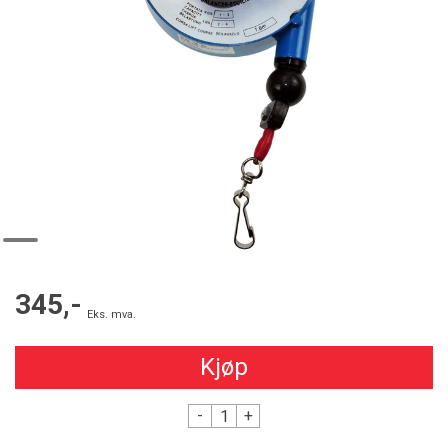
345,-
Eks. mva.
Kjøp
-
+