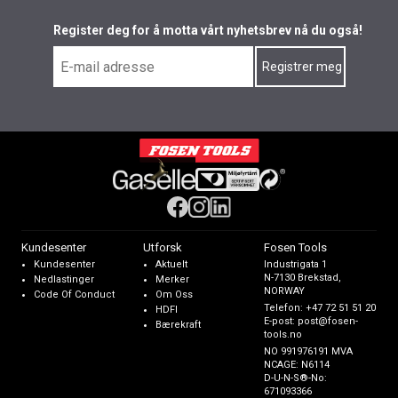
Register deg for å motta vårt nyhetsbrev nå du også!
Kundesenter
Utforsk
Fosen Tools
Kundesenter
Aktuelt
Industrigata 1
N-7130 Brekstad,
Nedlastinger
Merker
NORWAY
Code Of Conduct
Om Oss
Telefon:
+47 72 51 51 20
HDFI
E-post:
post@fosen-
Bærekraft
tools.no
NO 991976191 MVA
NCAGE: N6114
D-U-N-S®-No:
671093366