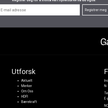
Register deg for å motta vårt nyhetsbrev nå du også!
Utforsk
F
Aktuelt
In
Merker
N-
Om Oss
Te
HDFI
E-
Bærekraft
N