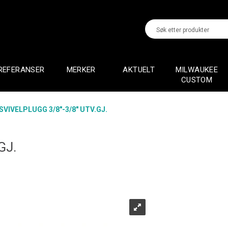
REFERANSER
MERKER
AKTUELT
MILWAUKEE
CUSTOM
SVIVELPLUGG 3/8"-3/8" UTV.GJ.
GJ.