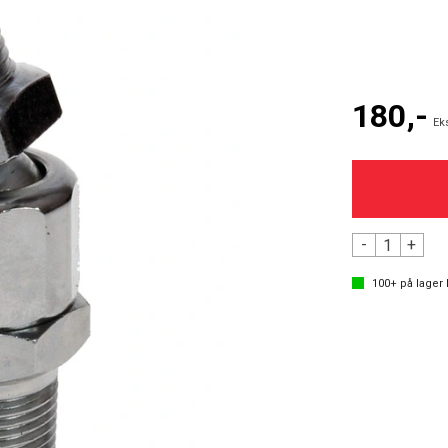
180,-
Ek
-
+
100+
på lager