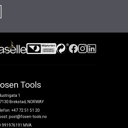
osen Tools
dustrigata 1
7130 Brekstad, NORWAY
lefon:
+47 72 51 51 20
post:
post@fosen-tools.no
O 991976191 MVA