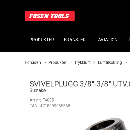
PRODUKTER
BRANSJER
AVIATION
Forsiden
>
Produkter
>
Trykkluft
>
Lufttilkobling
>
SVIVELPLUGG 3/8"-3/8" UTV.
Sumake
Art.nr:
F4095
EAN:
4718399055568