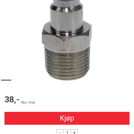
38,-
Eks. mva.
Kjøp
-
+