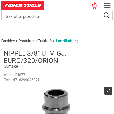
Forsiden
>
Produkter
>
Trykkluft
>
Lufttilkobling
NIPPEL 3/8" UTV. GJ.
EURO/320/ORION
Sumake
Art.nr:
F4077
EAN:
4718399045071