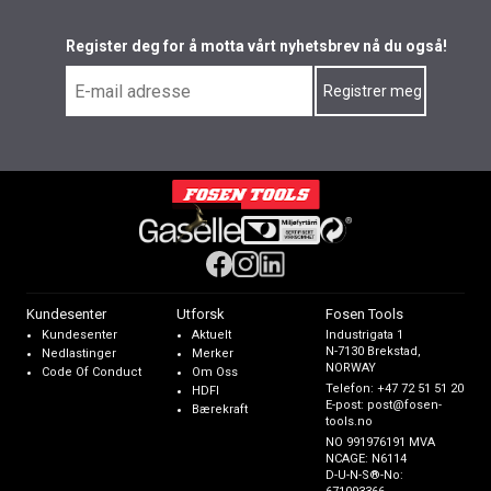
Register deg for å motta vårt nyhetsbrev nå du også!
Kundesenter
Utforsk
Fosen Tools
Kundesenter
Aktuelt
Industrigata 1
N-7130 Brekstad,
Nedlastinger
Merker
NORWAY
Code Of Conduct
Om Oss
Telefon:
+47 72 51 51 20
HDFI
E-post:
post@fosen-
Bærekraft
tools.no
NO 991976191 MVA
NCAGE: N6114
D-U-N-S®-No: