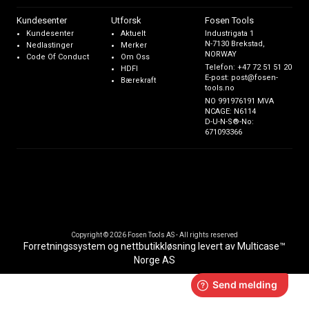
Kundesenter
Utforsk
Fosen Tools
Kundesenter
Aktuelt
Industrigata 1
N-7130 Brekstad,
Nedlastinger
Merker
NORWAY
Code Of Conduct
Om Oss
Telefon:
+47 72 51 51 20
HDFI
E-post:
post@fosen-
Bærekraft
tools.no
NO 991976191 MVA
NCAGE: N6114
D-U-N-S®-No:
671093366
Copyright © 2026 Fosen Tools AS - All rights reserved
Forretningssystem
og
nettbutikkløsning
levert av
Multicase™
Norge AS