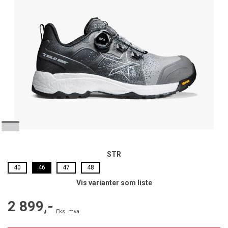
STR
40
46
47
48
Vis varianter som liste
2 899,-
Eks. mva.