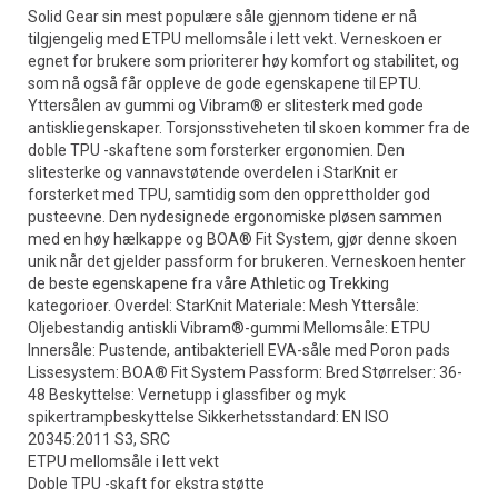
Solid Gear sin mest populære såle gjennom tidene er nå
tilgjengelig med ETPU mellomsåle i lett vekt. Verneskoen er
egnet for brukere som prioriterer høy komfort og stabilitet, og
som nå også får oppleve de gode egenskapene til EPTU.
Yttersålen av gummi og Vibram® er slitesterk med gode
antiskliegenskaper. Torsjonsstiveheten til skoen kommer fra de
doble TPU -skaftene som forsterker ergonomien. Den
slitesterke og vannavstøtende overdelen i StarKnit er
forsterket med TPU, samtidig som den opprettholder god
pusteevne. Den nydesignede ergonomiske pløsen sammen
med en høy hælkappe og BOA® Fit System, gjør denne skoen
unik når det gjelder passform for brukeren. Verneskoen henter
de beste egenskapene fra våre Athletic og Trekking
kategorioer. Overdel: StarKnit Materiale: Mesh Yttersåle:
Oljebestandig antiskli Vibram®-gummi Mellomsåle: ETPU
Innersåle: Pustende, antibakteriell EVA-såle med Poron pads
Lissesystem: BOA® Fit System Passform: Bred Størrelser: 36-
48 Beskyttelse: Vernetupp i glassfiber og myk
spikertrampbeskyttelse Sikkerhetsstandard: EN ISO
20345:2011 S3, SRC
ETPU mellomsåle i lett vekt
Doble TPU -skaft for ekstra støtte