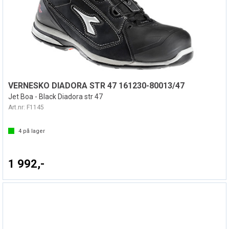
VERNESKO DIADORA STR 47 161230-80013/47
Jet Boa - Black Diadora str 47
Art.nr:
F1145
4
på lager
1 992,-