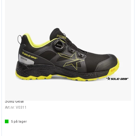
VERNESKO PRIME GTX LAV BOA
Solid Gear
Art.nr:
V0311
5
på lager