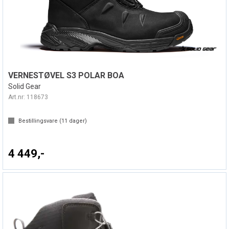
VERNESTØVEL S3 POLAR BOA
Solid Gear
Art.nr:
118673
Bestillingsvare (
11
dager)
4 449,-