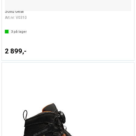
VERNESKO GRIT BOA
Solid Gear
Art.nr:
V0310
3
på lager
2 899,-