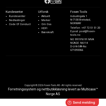
Kundesenter
Utforsk
Fosen Tools
Kundesenter
Aktuelt
Industrigata 1
N-7130 Brekstad,
Nedlastinger
Merker
NORWAY
Code Of Conduct
Om Oss
Telefon:
+47 72 51 51 20
HDFI
E-post:
post@fosen-
Bærekraft
tools.no
NO 991976191 MVA
NCAGE: N6114
D-U-N-S®-No:
671093366
Copyright © 2026 Fosen Tools AS - All rights reserved
Forretningssystem
og
nettbutikkløsning
levert av
Multicase™
Norge AS