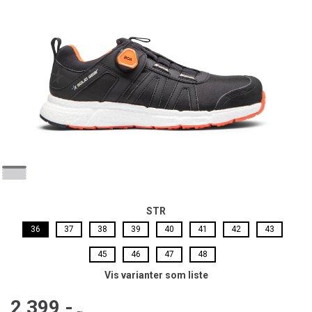
STR
36
37
38
39
40
41
42
43
45
46
47
48
Vis varianter som liste
2 399,-