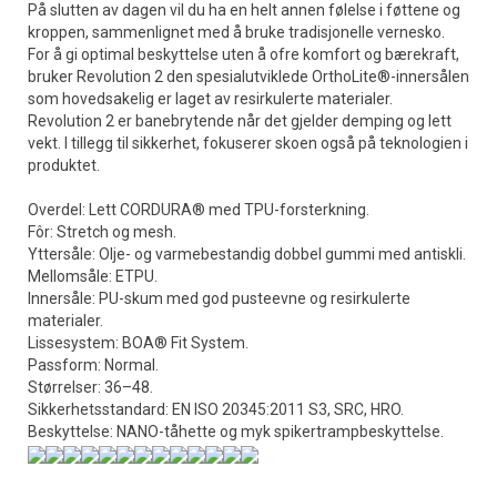
På slutten av dagen vil du ha en helt annen følelse i føttene og
kroppen, sammenlignet med å bruke tradisjonelle vernesko.
For å gi optimal beskyttelse uten å ofre komfort og bærekraft,
bruker Revolution 2 den spesialutviklede OrthoLite®-innersålen
som hovedsakelig er laget av resirkulerte materialer.
Revolution 2 er banebrytende når det gjelder demping og lett
vekt. I tillegg til sikkerhet, fokuserer skoen også på teknologien i
produktet.
Overdel: Lett CORDURA® med TPU-forsterkning.
Fôr: Stretch og mesh.
Yttersåle: Olje- og varmebestandig dobbel gummi med antiskli.
Mellomsåle: ETPU.
Innersåle: PU-skum med god pusteevne og resirkulerte
materialer.
Lissesystem: BOA® Fit System.
Passform: Normal.
Størrelser: 36–48.
Sikkerhetsstandard: EN ISO 20345:2011 S3, SRC, HRO.
Beskyttelse: NANO-tåhette og myk spikertrampbeskyttelse.