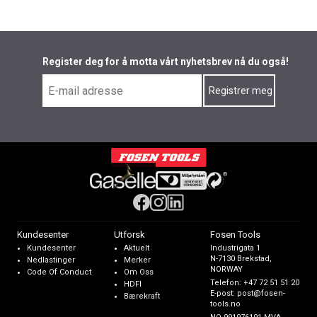
Register deg for å motta vårt nyhetsbrev nå du også!
Kundesenter
Utforsk
Fosen Tools
Kundesenter
Aktuelt
Industrigata 1
N-7130 Brekstad,
Nedlastinger
Merker
NORWAY
Code Of Conduct
Om Oss
Telefon:
+47 72 51 51 20
HDFI
E-post:
post@fosen-
Bærekraft
tools.no