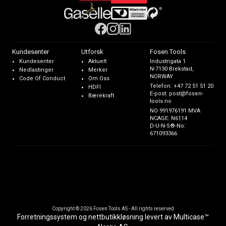
Kundesenter
Utforsk
Fosen Tools
Kundesenter
Aktuelt
Industrigata 1
N-7130 Brekstad,
Nedlastinger
Merker
NORWAY
Code Of Conduct
Om Oss
Telefon:
+47 72 51 51 20
HDFI
E-post:
post@fosen-
Bærekraft
tools.no
NO 991976191 MVA
NCAGE: N6114
D-U-N-S®-No:
671093366
Copyright © 2026 Fosen Tools AS - All rights reserved
Forretningssystem
og
nettbutikkløsning
levert av
Multicase™