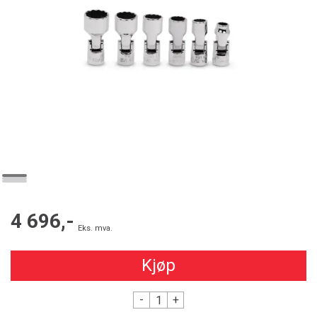
4 696,-
Eks. mva.
Kjøp
-
+