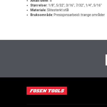
Antall deler
: 6
Størrelser
: 1/8", 5/32", 3/16", 7/32", 1/4", 5/16"
Materiale
: Slitesterkt stål
Bruksområde
: Presisjonsarbeid i trange områder