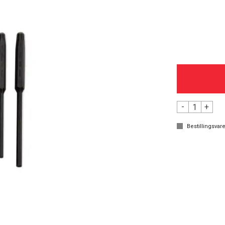
-
+
Bestillingsvare