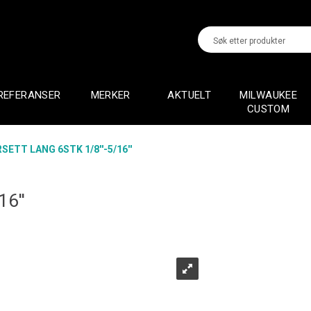
REFERANSER
MERKER
AKTUELT
MILWAUKEE
CUSTOM
SETT LANG 6STK 1/8''-5/16''
6''