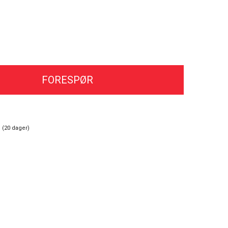
FORESPØR
 (
20
dager)