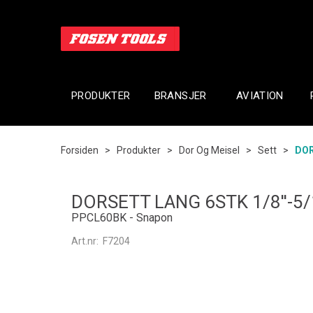
PRODUKTER
BRANSJER
AVIATION
Forsiden
>
Produkter
>
Dor Og Meisel
>
Sett
>
DOR
DORSETT LANG 6STK 1/8''-5/1
PPCL60BK - Snapon
Art.nr:
F7204