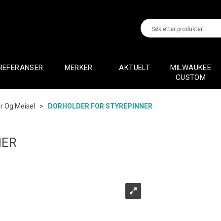
REFERANSER
MERKER
AKTUELT
MILWAUKEE
CUSTOM
or Og Meisel
>
DORHOLDER FOR STYREPINNER
NER