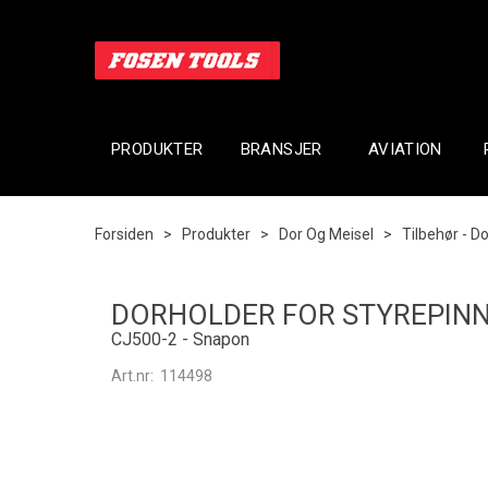
PRODUKTER
BRANSJER
AVIATION
Forsiden
>
Produkter
>
Dor Og Meisel
>
Tilbehør - D
DORHOLDER FOR STYREPIN
CJ500-2 - Snapon
Art.nr:
114498