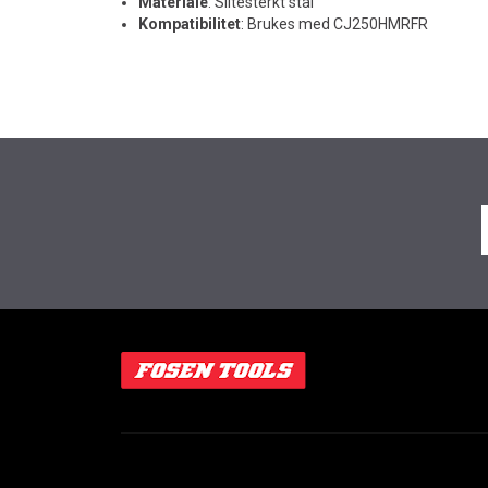
Materiale
: Slitesterkt stål
Kompatibilitet
: Brukes med CJ250HMRFR