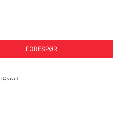
FORESPØR
 (
20
dager)