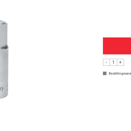
-
+
Bestillingsvare