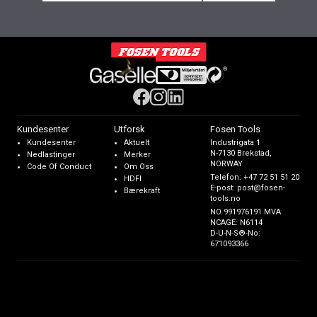
Kundesenter
Utforsk
Fosen Tools
Kundesenter
Aktuelt
Industrigata 1
N-7130 Brekstad,
Nedlastinger
Merker
NORWAY
Code Of Conduct
Om Oss
Telefon:
+47 72 51 51 20
HDFI
E-post:
post@fosen-
Bærekraft
tools.no
NO 991976191 MVA
NCAGE: N6114
D-U-N-S®-No:
671093366