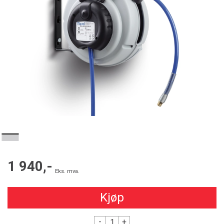
1 940,-
Eks. mva.
Kjøp
-
+