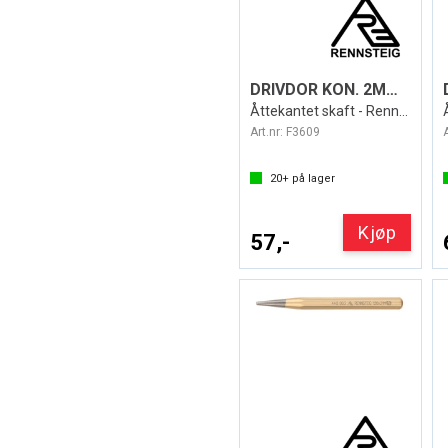
DRIVDOR KON. 2MM/120MM LANG
Åttekantet skaft - Rennsteig
Art.nr:
F3609
20+
på lager
Kjøp
57,-