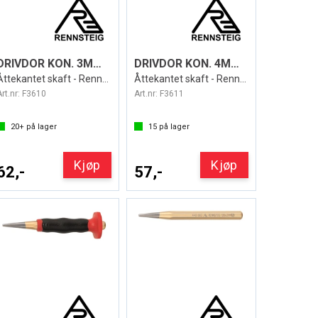
DRIVDOR KON. 3MM/120MM LANG
DRIVDOR KON. 4MM/120MM LANG
Åttekantet skaft - Rennsteig
Åttekantet skaft - Rennsteig
Art.nr:
F3610
Art.nr:
F3611
20+
på lager
15
på lager
Kjøp
Kjøp
62,-
57,-