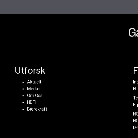
Utforsk
F
Aktuelt
In
Merker
N-
Om Oss
Te
HDFI
E-
Bærekraft
N
NC
D-