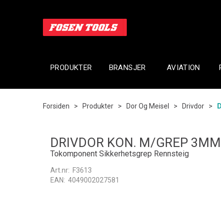
PRODUKTER
BRANSJER
AVIATION
Forsiden
>
Produkter
>
Dor Og Meisel
>
Drivdor
>
DRIVDOR KON. M/GREP 3M
Tokomponent Sikkerhetsgrep Rennsteig
Art.nr:
F3613
EAN:
4049002027581