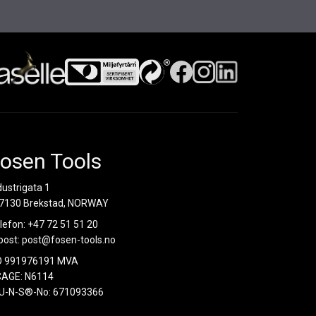
osen Tools
dustrigata 1
7130 Brekstad, NORWAY
lefon:
+47 72 51 51 20
post:
post@fosen-tools.no
O 991976191 MVA
AGE: N6114
U-N-S®-No: 671093366