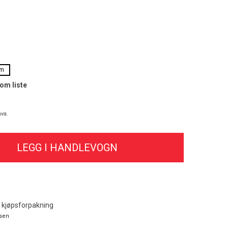
m
som liste
va.
i kjøpsforpakning
sen