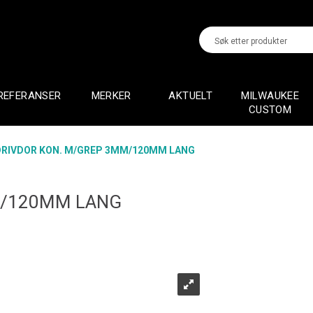
REFERANSER
MERKER
AKTUELT
MILWAUKEE
CUSTOM
DRIVDOR KON. M/GREP 3MM/120MM LANG
M/120MM LANG