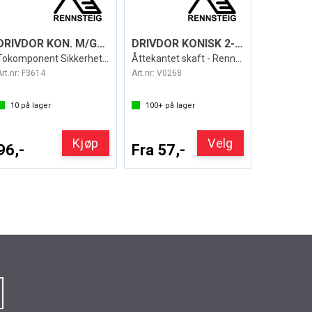
DRIVDOR KON. M/GREP 4MM/120MM LANG
DRIVDOR KONISK 2-5MM - 120MM LANG
Tokomponent Sikkerhetsgrep Rennsteig
Åttekantet skaft - Rennsteig
Art.nr:
F3614
Art.nr:
V0268
10
på lager
100+
på lager
Kjøp
Velg
96,-
Fra 57,-