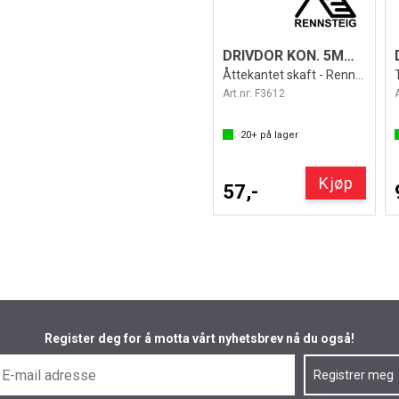
DRIVDOR KON. 5MM/120MM LANG
Åttekantet skaft - Rennsteig
Art.nr:
F3612
20+
på lager
Kjøp
57,-
Register deg for å motta vårt nyhetsbrev nå du også!