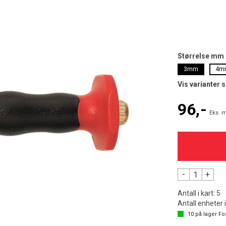
Størrelse mm
3mm
4m
Vis varianter 
96,-
Eks. m
-
+
Antall i kart:
5
Antall enheter 
10
på lager
Fo