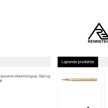
Lignende produkter
mponents sikkerhetsgrep. Slipt og
58