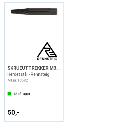
SKRUEUTTREKKER M3-M6 STR.1
Herdet stål - Rennsteig
Art.nr:
F3582
12
på lager
50,-