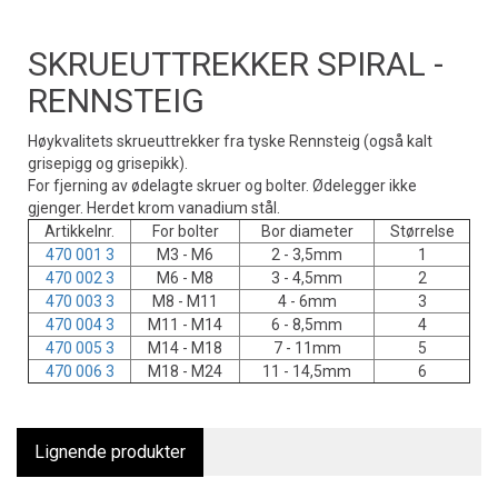
SKRUEUTTREKKER SPIRAL -
RENNSTEIG
Høykvalitets skrueuttrekker fra tyske Rennsteig (også kalt
grisepigg og grisepikk).
For fjerning av ødelagte skruer og bolter. Ødelegger ikke
gjenger. Herdet krom vanadium stål.
Artikkelnr.
For bolter
Bor diameter
Størrelse
470 001 3
M3 - M6
2 - 3,5mm
1
470 002 3
M6 - M8
3 - 4,5mm
2
470 003 3
M8 - M11
4 - 6mm
3
470 004 3
M11 - M14
6 - 8,5mm
4
470 005 3
M14 - M18
7 - 11mm
5
470 006 3
M18 - M24
11 - 14,5mm
6
Lignende produkter