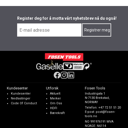
Register deg for å motta vårt nyhetsbrev nå du også!
Kundesenter
Utforsk
Fosen Tools
Kundesenter
Aktuelt
Industrigata 1
N-7130 Brekstad,
Nedlastinger
Merker
NORWAY
Code Of Conduct
Om Oss
Telefon:
+47 72 51 51 20
HDFI
E-post:
post@fosen-
Bærekraft
tools.no
NO 991976191 MVA
NCAGE: N6114