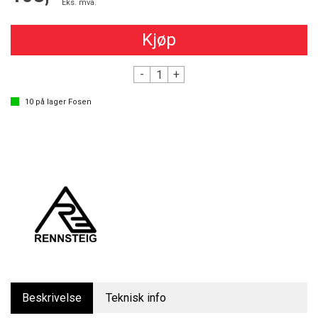
Eks. mva.
Kjøp
-
+
10
på lager
Fosen
Beskrivelse
Teknisk info