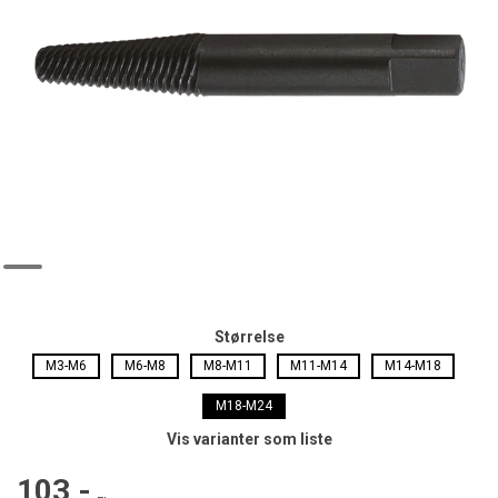
Størrelse
M3-M6
M6-M8
M8-M11
M11-M14
M14-M18
M18-M24
Vis varianter som liste
103,-